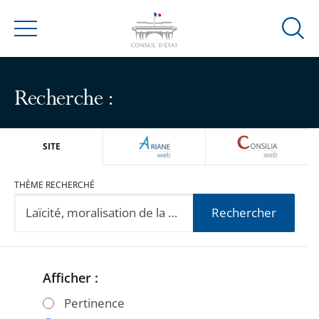
Ouvrir
Menu
la
modal
de
Recherche :
reche
ARIANEWEB
CONSILIA
SITE
THÈME RECHERCHÉ
Rechercher
Afficher :
Passer
Passer
les
les
Pertinence
filtres
filtres