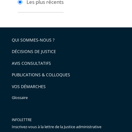
Les plus récents
pour
pour
arriver
arriver
après
avant
QUI SOMMES-NOUS ?
DÉCISIONS DE JUSTICE
AVIS CONSULTATIFS
PUBLICATIONS & COLLOQUES
VOS DÉMARCHES
Glossaire
INFOLETTRE
Inscrivez-vous à la lettre de la Justice administrative