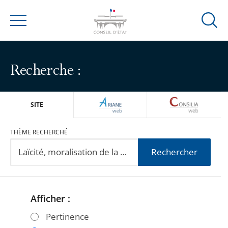
Ouvrir
Menu
la
modal
de
Recherche :
reche
ARIANEWEB
CONSILIA
SITE
THÈME RECHERCHÉ
Rechercher
Afficher :
Passer
Passer
les
les
Pertinence
filtres
filtres