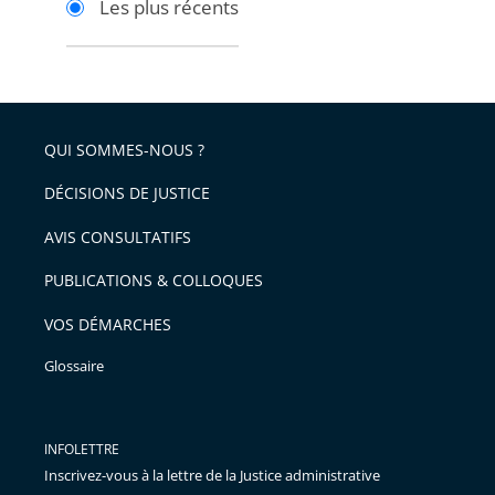
Les plus récents
pour
pour
arriver
arriver
après
avant
QUI SOMMES-NOUS ?
DÉCISIONS DE JUSTICE
AVIS CONSULTATIFS
PUBLICATIONS & COLLOQUES
VOS DÉMARCHES
Glossaire
INFOLETTRE
Inscrivez-vous à la lettre de la Justice administrative