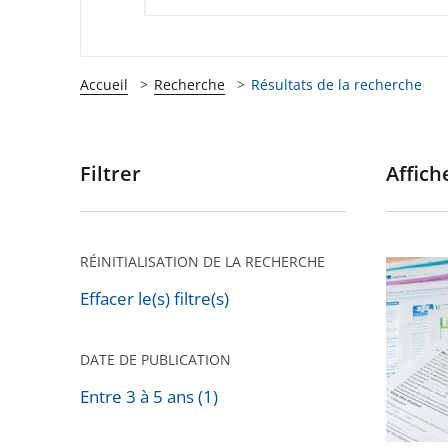
Accueil
Recherche
Résultats de la recherche
Filtrer
Affiche
Passer
les
filtres
pour
RÉINITIALISATION DE LA RECHERCHE
Conditi
arriver
de
Effacer le(s) filtre(s)
après
ressour
dans
DATE DE PUBLICATION
les
Entre 3 à 5 ans (1)
politiqu
Passer
sociales