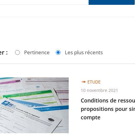
r :
Pertinence
Les plus récents
ons
ETUDE
10 novembre 2021
ces
Conditions de ressour
propositions pour si
compte
es