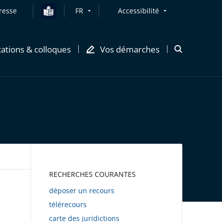
resse
FR
Accessibilité
cations & colloques
Vos démarches
Ouvrir
la
modale
de
recherche
AWEB
RECHERCHES COURANTES
déposer un recours
télérecours
carte des juridictions