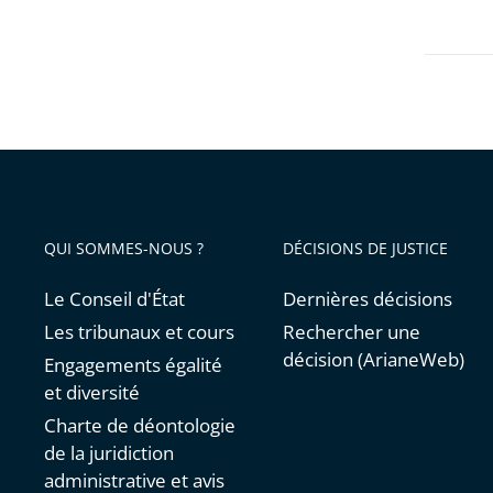
les
:
filtres
15
pour
proposi
arriver
pour
avant
simplifi
et
harmon
leur
QUI SOMMES-NOUS ?
DÉCISIONS DE JUSTICE
prise
en
Le Conseil d'État
Dernières décisions
compte
Les tribunaux et cours
Rechercher une
décision (ArianeWeb)
Engagements égalité
et diversité
Charte de déontologie
de la juridiction
administrative et avis