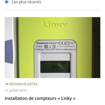
Les plus récents
pour
pour
arriver
arriver
après
avant
Installation
de
compteurs
«
Linky
»
DÉCISION DE JUSTICE
11 juillet 2019
Installation de compteurs « Linky »