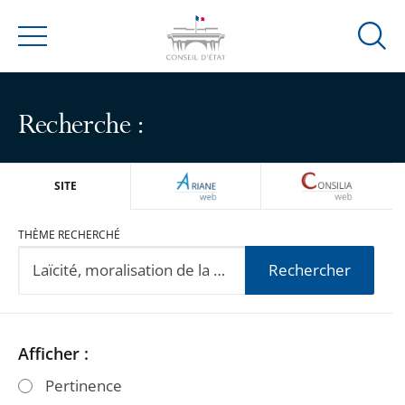
Ouvrir
Menu
la
modal
de
Recherche :
reche
ARIANEWEB
CONSILIA
SITE
THÈME RECHERCHÉ
Rechercher
Passer
Passer
Afficher :
les
les
Pertinence
filtres
filtres