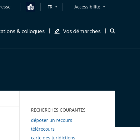
resse
FR
Accessibilité
cations & colloques
Vos démarches
Ouvrir
la
modale
de
recherche
AWEB
RECHERCHES COURANTES
déposer un recours
télérecours
carte des juridictions