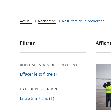
Accueil
Recherche
Résultats de la recherche
Filtrer
Affiche
Passer
les
filtres
pour
RÉINITIALISATION DE LA RECHERCHE
Privatis
arriver
de
Effacer le(s) filtre(s)
après
l'aéropo
de
DATE DE PUBLICATION
Toulous
Entre 5 à 7 ans (1)
Blagnac