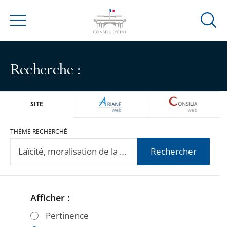
Ouvrir
Menu
la
modal
de
Recherche :
reche
ARIANEWEB
CONSILIA
SITE
THÈME RECHERCHÉ
Rechercher
Afficher :
Passer
Passer
les
les
Pertinence
filtres
filtres