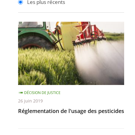
Les plus récents
pour
pour
arriver
arriver
après
avant
Réglementation
de
l'usage
des
pesticides
DÉCISION DE JUSTICE
26 juin 2019
Réglementation de l'usage des pesticides