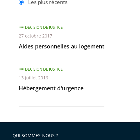
Les plus récents
pour
pour
arriver
arriver
après
avant
DÉCISION DE JUSTICE
27 octobre 2017
Aides personnelles au logement
DÉCISION DE JUSTICE
13 juillet 2016
Hébergement d'urgence
QUI SOMMES-NOUS ?