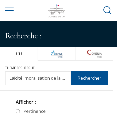
Ouvrir
Menu
la
modal
de
Recherche :
reche
ARIANEWEB
CONSILIA
SITE
THÈME RECHERCHÉ
Rechercher
Afficher :
Passer
Passer
les
les
Pertinence
filtres
filtres