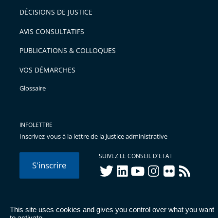
DÉCISIONS DE JUSTICE
AVIS CONSULTATIFS
PUBLICATIONS & COLLOQUES
VOS DÉMARCHES
Glossaire
INFOLETTRE
Inscrivez-vous à la lettre de la Justice administrative
SUIVEZ LE CONSEIL D'ETAT
S'inscrire
twitter
linkedIn
youtube
instagram
flickr
rss
This site uses cookies and gives you control over what you want
© Conseil d'État 2026 -
Mentions légales
-
Cookies
-
Données
to activate