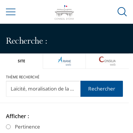
Ouvrir
Menu
la
modal
de
Recherche :
reche
ARIANEWEB
CONSILIA
SITE
THÈME RECHERCHÉ
Rechercher
Passer
Passer
Afficher :
les
les
Pertinence
filtres
filtres