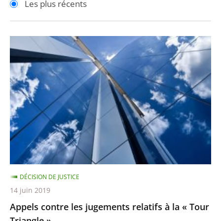
Les plus récents
pour
pour
arriver
arriver
après
avant
Appels
contre
les
jugements
relatifs
à
la
«
Tour
Triangle
DÉCISION DE JUSTICE
»
14 juin 2019
Appels contre les jugements relatifs à la « Tour
Triangle »