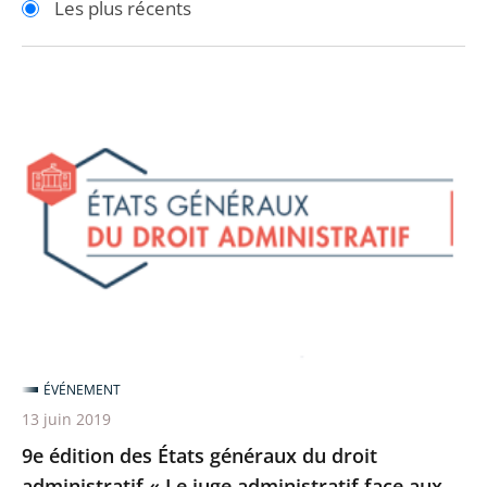
Les plus récents
pour
pour
arriver
arriver
après
avant
9e
édition
des
États
généraux
du
droit
administratif
«
Le
ÉVÉNEMENT
juge
13 juin 2019
administratif
9e édition des États généraux du droit
face
administratif « Le juge administratif face aux