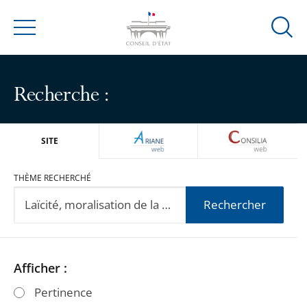
Ouvrir
Menu
la
modal
de
Recherche :
reche
ARIANEWEB
CONSILIA
SITE
THÈME RECHERCHÉ
Rechercher
Passer
Passer
Afficher :
les
les
Pertinence
filtres
filtres