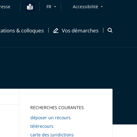
resse
FR
Accessibilité
cations & colloques
Vos démarches
Ouvrir
la
modale
de
recherche
AWEB
RECHERCHES COURANTES
déposer un recours
télérecours
carte des juridictions