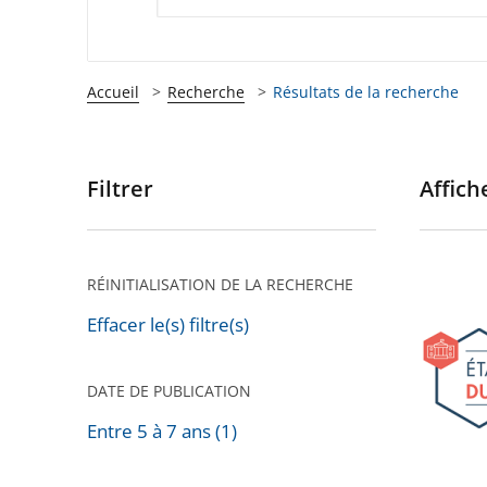
Accueil
Recherche
Résultats de la recherche
Filtrer
Affiche
Passer
les
filtres
pour
RÉINITIALISATION DE LA RECHERCHE
9e
arriver
édition
Effacer le(s) filtre(s)
après
des
États
DATE DE PUBLICATION
généra
Entre 5 à 7 ans (1)
du
droit