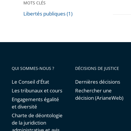
MOTS CLÉS
administ
«
Libertés publiques (1)
Passer
Le
les
juge
filtres
administ
pour
face
arriver
aux
avant
nouvea
QUI SOMMES-NOUS ?
DÉCISIONS DE JUSTICE
enjeux
du
Le Conseil d'État
Dernières décisions
numéri
Les tribunaux et cours
Rechercher une
»
décision (ArianeWeb)
Engagements égalité
et diversité
Charte de déontologie
de la juridiction
administrative et avis