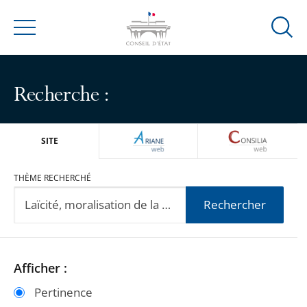
Ouvrir
Menu
la
modal
de
Recherche :
reche
ARIANEWEB
CONSILIA
SITE
THÈME RECHERCHÉ
Rechercher
Passer
Passer
Afficher :
les
les
Pertinence
filtres
filtres