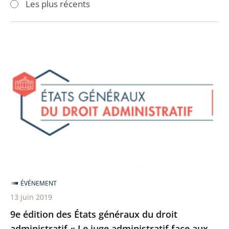
Les plus récents
pour
pour
arriver
arriver
après
avant
9e
édition
des
États
généraux
du
droit
administratif
«
Le
ÉVÉNEMENT
juge
13 juin 2019
administratif
9e édition des États généraux du droit
face
administratif « Le juge administratif face aux