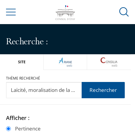
Ouvrir
Menu
la
modal
de
Recherche :
reche
ARIANEWEB
CONSILIA
SITE
THÈME RECHERCHÉ
Rechercher
Passer
Passer
Afficher :
les
les
Pertinence
filtres
filtres