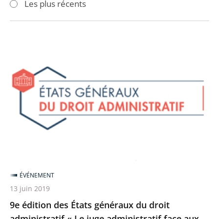
Les plus récents
pour
pour
arriver
arriver
après
avant
9e
édition
des
États
généraux
du
droit
administratif
«
Le
ÉVÉNEMENT
juge
13 juin 2019
administratif
9e édition des États généraux du droit
face
administratif « Le juge administratif face aux