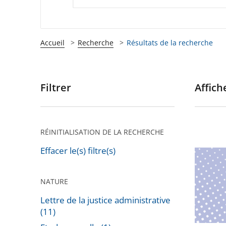
Accueil
Recherche
Résultats de la recherche
Filtrer
Affiche
Passer
les
filtres
pour
RÉINITIALISATION DE LA RECHERCHE
Guide
arriver
des
Effacer le(s) filtre(s)
après
outils
d'action
NATURE
économ
Lettre de la justice administrative
(édition
(11)
2025-