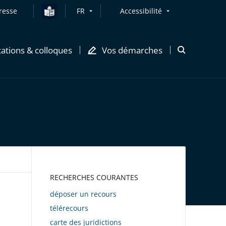
resse
FR
Accessibilité
cations & colloques
Vos démarches
Ouvrir
la
modale
de
recherche
AWEB
RECHERCHES COURANTES
déposer un recours
télérecours
carte des juridictions