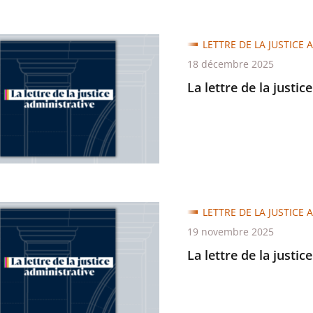
LETTRE DE LA JUSTICE 
18 décembre 2025
La lettre de la justic
trative
LETTRE DE LA JUSTICE 
19 novembre 2025
La lettre de la justic
trative