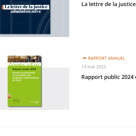
La lettre de la justic
trative
RAPPORT ANNUEL
13 mai 2025
Rapport public 2024 d
on
trative