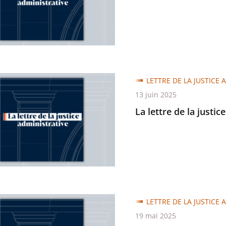
trative
LETTRE DE LA JUSTICE 
tions
13 juin 2025
La lettre de la justic
trative
LETTRE DE LA JUSTICE 
19 mai 2025