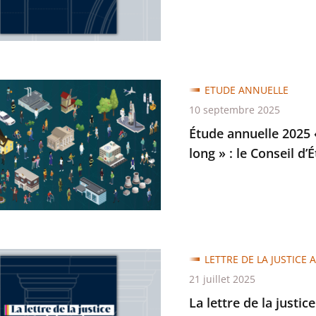
trative
ETUDE ANNUELLE
e
10 septembre 2025
Étude annuelle 2025 «
long » : le Conseil d
e
LETTRE DE LA JUSTICE 
21 juillet 2025
La lettre de la justic