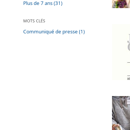
Plus de 7 ans (31)
collectiv
locales
MOTS CLÉS
Publicat
Communiqué de presse (1)
et
Passer
entrée
les
en
filtres
vigueur
pour
des
arriver
lois
avant
et
de
Les
certains
associat
actes
reconn
administ
d'utilité