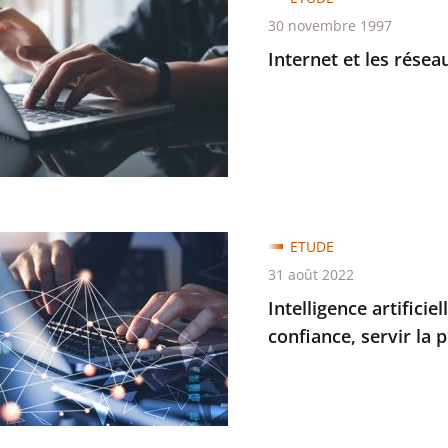
30 novembre 1997
Internet et les rése
ques
ence
ETUDE
lle
31 août 2022
Intelligence artificie
confiance, servir la
e
ire