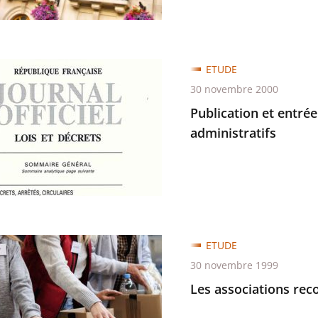
ités
ion
ETUDE
30 novembre 2000
Publication et entrée
administratifs
ETUDE
ions
30 novembre 1999
ues
ratifs
Les associations reco