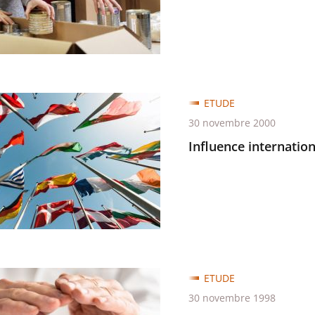
e
ce
ETUDE
ionale
30 novembre 2000
Influence internation
ETUDE
30 novembre 1998