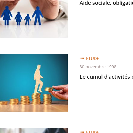
on
Aide sociale, obligat
aire
ine
ETUDE
30 novembre 1998
és
Le cumul d'activités
ration
t
ETUDE