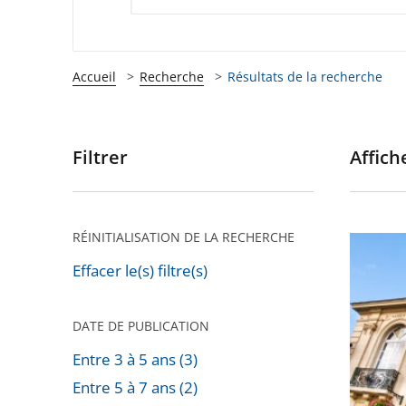
Accueil
Recherche
Résultats de la recherche
Filtrer
Affiche
Passer
les
filtres
pour
RÉINITIALISATION DE LA RECHERCHE
Le
arriver
cadre
Effacer le(s) filtre(s)
après
juridiqu
de
DATE DE PUBLICATION
l'action
Entre 3 à 5 ans (3)
extérie
Entre 5 à 7 ans (2)
des