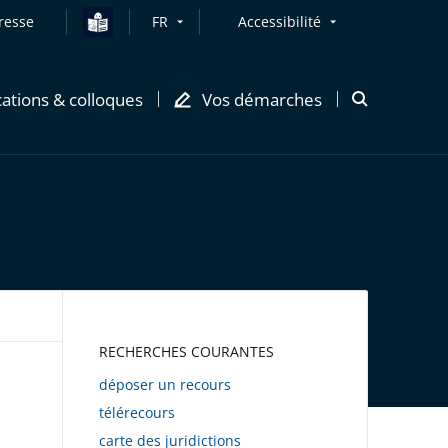
resse
FR
Accessibilité
cations & colloques
Vos démarches
Ouvrir
la
modale
de
recherche
AWEB
RECHERCHES COURANTES
déposer un recours
télérecours
carte des juridictions