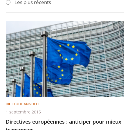
Les plus récents
pour
pour
arriver
arriver
après
avant
Directives
européennes
:
anticiper
pour
mieux
transposer
ETUDE ANNUELLE
1 septembre 2015
Directives européennes : anticiper pour mieux
transposer