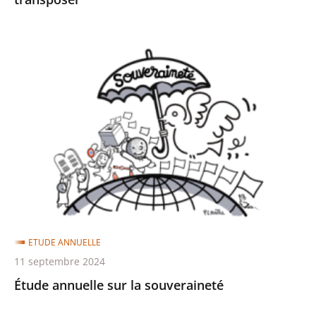
Étude
annuelle
sur
la
souveraineté
ETUDE ANNUELLE
11 septembre 2024
Étude annuelle sur la souveraineté