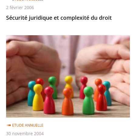
2 février 2006
Sécurité juridique et complexité du droit
Responsabilité
et
socialisation
du
risque
ETUDE ANNUELLE
30 novembre 2004