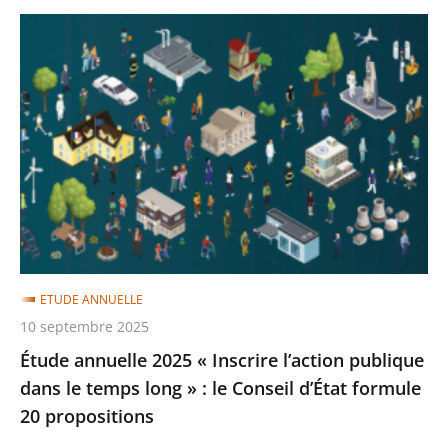
Étude
annuelle
2025
«
Inscrire
l’action
publique
dans
le
temps
ETUDE ANNUELLE
long
10 septembre 2025
»
Étude annuelle 2025 « Inscrire l’action publique
:
dans le temps long » : le Conseil d’État formule
le
20 propositions
Conseil
d’État