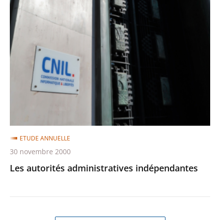
Les
autorités
administratives
indépendantes
ETUDE ANNUELLE
30 novembre 2000
Les autorités administratives indépendantes