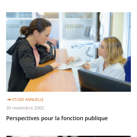
Perspectives
pour
la
fonction
publique
ETUDE ANNUELLE
30 novembre 2002
Perspectives pour la fonction publique