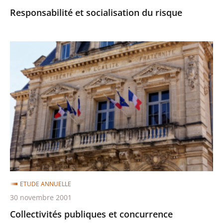
Responsabilité et socialisation du risque
Collectivités
publiques
et
concurrence
ETUDE ANNUELLE
30 novembre 2001
Collectivités publiques et concurrence