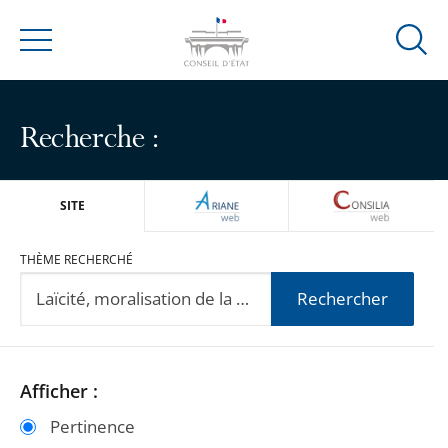
Ouvrir
Menu
la
modal
de
Recherche :
reche
ARIANEWEB
CONSILIA
SITE
THÈME RECHERCHÉ
Rechercher
Passer
Passer
Afficher :
les
les
Pertinence
filtres
filtres