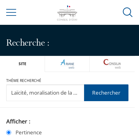
Ouvrir
Menu
la
modal
de
Recherche :
reche
ARIANEWEB
CONSILIA
SITE
THÈME RECHERCHÉ
Rechercher
Passer
Passer
Afficher :
les
les
Pertinence
filtres
filtres