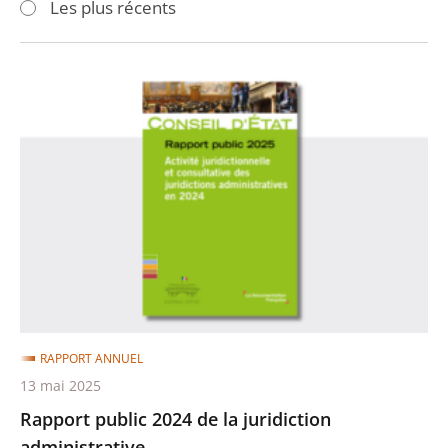
Les plus récents
pour
pour
arriver
arriver
après
avant
Rapport
public
2024
de
la
juridiction
administrative
RAPPORT ANNUEL
13 mai 2025
Rapport public 2024 de la juridiction
administrative