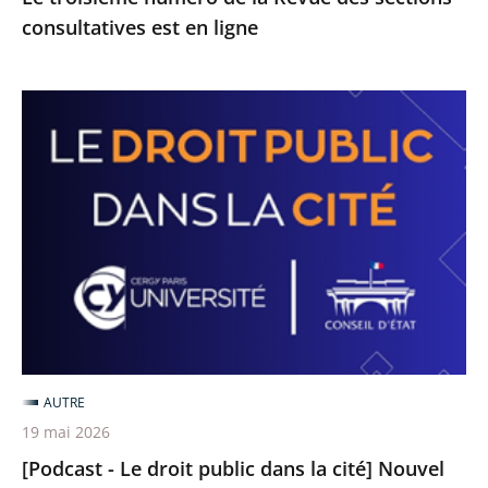
consultatives est en ligne
[Podcast
-
Le
droit
public
dans
la
cité]
Nouvel
épisode
AUTRE
sur
19 mai 2026
le
[Podcast - Le droit public dans la cité] Nouvel
thème