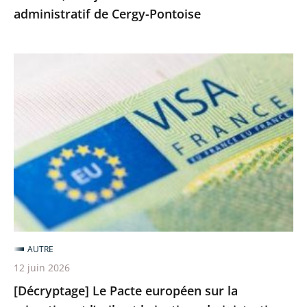
administratif de Cergy-Pontoise
[Décryptage]
Le
Pacte
européen
sur
la
migration
et
l’asile
et
AUTRE
la
12 juin 2026
justice
[Décryptage] Le Pacte européen sur la
administrative