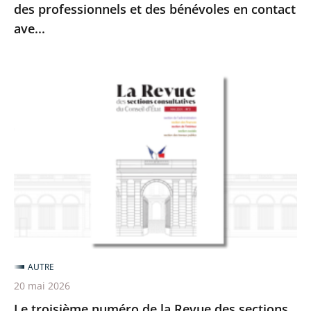
des professionnels et des bénévoles en contact
incapacités
ave...
des
professionnels
et
Le
des
troisième
bénévoles
numéro
en
de
contact
la
ave...
Revue
des
sections
consultatives
est
AUTRE
en
20 mai 2026
ligne
Le troisième numéro de la Revue des sections