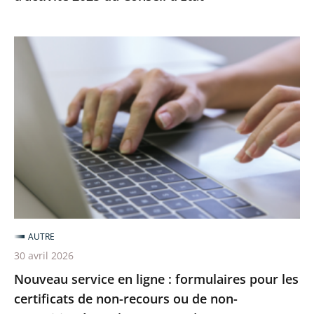
Nouveau
service
en
ligne
:
formulaires
pour
les
certificats
de
AUTRE
non-
30 avril 2026
recours
Nouveau service en ligne : formulaires pour les
ou
certificats de non-recours ou de non-
de