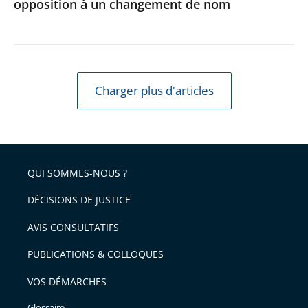
opposition à un changement de nom
non-
opposition
à
un
changement
Charger plus d'articles
de
nom
QUI SOMMES-NOUS ?
DÉCISIONS DE JUSTICE
AVIS CONSULTATIFS
PUBLICATIONS & COLLOQUES
VOS DÉMARCHES
Glossaire