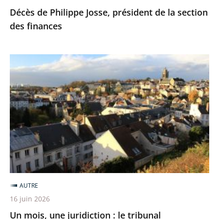
Décès de Philippe Josse, président de la section
des finances
Un
mois,
une
juridiction
:
le
tribunal
administratif
de
Cergy-
AUTRE
Pontoise
16 juin 2026
Un mois, une juridiction : le tribunal