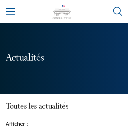
Ouvrir
Menu
la
modal
de
reche
Actualités
Toutes les actualités
Passer
Passer
Afficher :