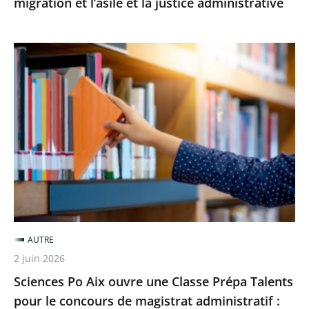
migration et l’asile et la justice administrative
Sciences
Po
Aix
ouvre
une
Classe
Prépa
Talents
pour
le
AUTRE
concours
2 juin 2026
de
Sciences Po Aix ouvre une Classe Prépa Talents
magistrat
pour le concours de magistrat administratif :
administratif