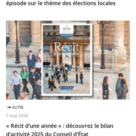
épisode sur le thème des élections locales
des
élections
locales
«
Récit
d'une
année
»
:
découvrez
le
bilan
d'activité
AUTRE
2025
7 mai 2026
du
« Récit d'une année » : découvrez le bilan
Conseil
d'activité 2025 du Conseil d'État
d'État