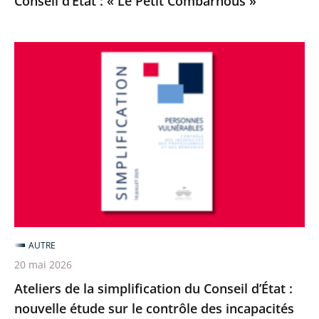
Conseil d’État : « Le Petit Combarnous »
Combarnous
»
Ateliers
de
la
simplification
du
Conseil
d’État
:
nouvelle
étude
AUTRE
sur
20 mai 2026
le
Ateliers de la simplification du Conseil d’État :
contrôle
nouvelle étude sur le contrôle des incapacités
des