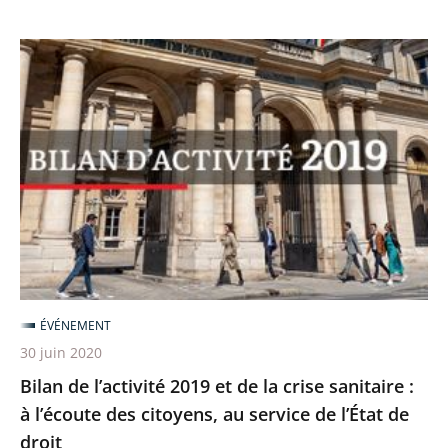
Bilan
de
l’activité
2019
et
de
la
crise
sanitaire
:
ÉVÉNEMENT
à
30 juin 2020
l’écoute
Bilan de l’activité 2019 et de la crise sanitaire :
des
à l’écoute des citoyens, au service de l’État de
citoyens,
droit
au