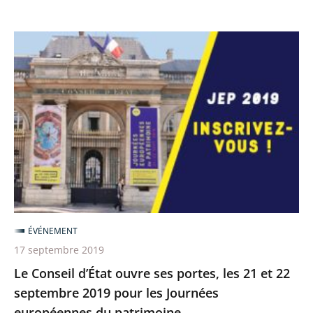
Le
Conseil
d’État
ouvre
ses
portes,
les
21
et
22
ÉVÉNEMENT
septembre
17 septembre 2019
2019
Le Conseil d’État ouvre ses portes, les 21 et 22
pour
septembre 2019 pour les Journées
les
européennes du patrimoine