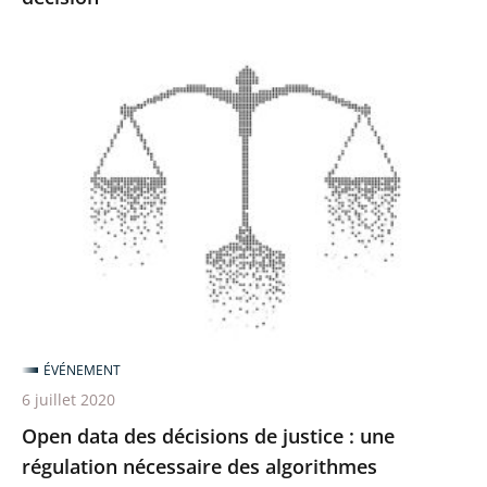
Open
data
des
décisions
de
justice
:
une
régulation
nécessaire
ÉVÉNEMENT
des
6 juillet 2020
algorithmes
Open data des décisions de justice : une
régulation nécessaire des algorithmes