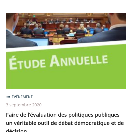
Faire
de
l’évaluation
des
politiques
publiques
un
véritable
outil
de
ÉVÉNEMENT
débat
3 septembre 2020
démocratique
Faire de l’évaluation des politiques publiques
et
un véritable outil de débat démocratique et de
de
décision
décision