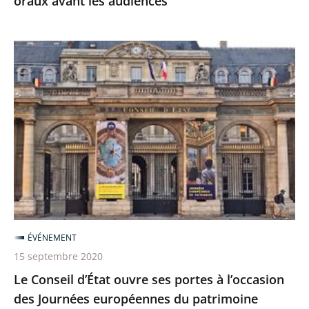
oraux avant les audiences
Le
Conseil
d’État
ouvre
ses
portes
à
l’occasion
des
Journées
ÉVÉNEMENT
européennes
15 septembre 2020
du
Le Conseil d’État ouvre ses portes à l’occasion
patrimoine
des Journées européennes du patrimoine