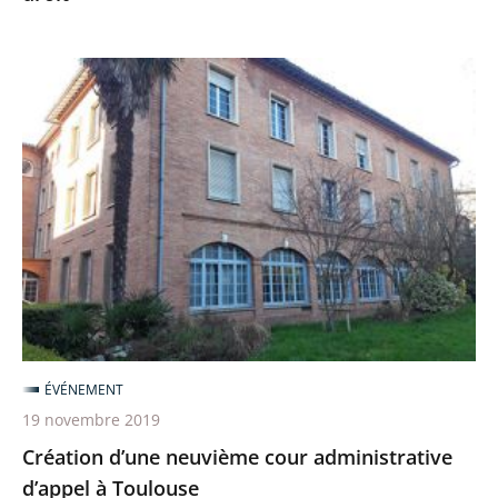
service
de
Création
l’État
d’une
de
neuvième
droit
cour
administrative
d’appel
à
Toulouse
ÉVÉNEMENT
19 novembre 2019
Création d’une neuvième cour administrative
d’appel à Toulouse