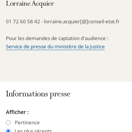
Lorraine Acquier
01 72 60 58 42 - lorraine.acquier[@]conseil-etat.fr
Pour les demandes de captation d'audience :
Service de presse du ministère de la Justice
Informations presse
Passer
Passer
Afficher :
les
les
Pertinence
filtres
filtres
Les plus récents