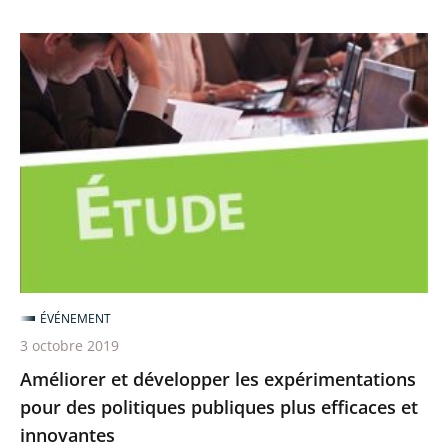
Améliorer
et
développer
les
expérimentations
pour
des
politiques
publiques
plus
ÉVÉNEMENT
efficaces
3 octobre 2019
et
Améliorer et développer les expérimentations
innovantes
pour des politiques publiques plus efficaces et
innovantes