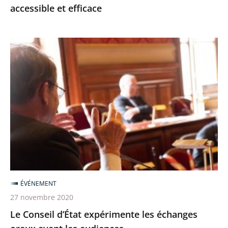
accessible et efficace
efficace
Le
Conseil
d’État
expérimente
les
échanges
oraux
avant
les
audiences
ÉVÉNEMENT
27 novembre 2020
Le Conseil d’État expérimente les échanges