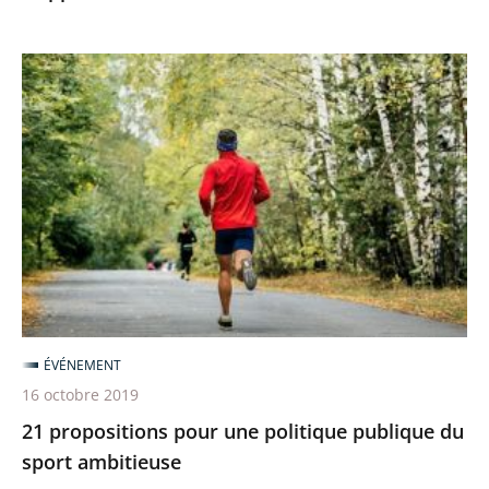
21
propositions
pour
une
politique
publique
du
sport
ambitieuse
ÉVÉNEMENT
16 octobre 2019
21 propositions pour une politique publique du
sport ambitieuse