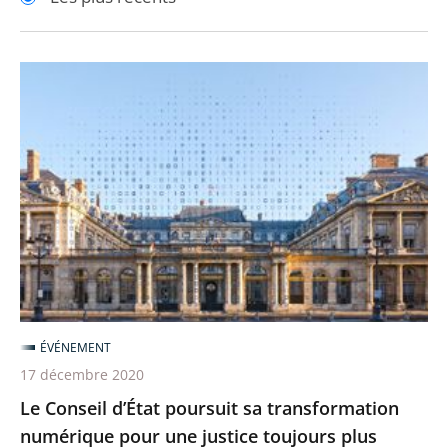
pour
pour
arriver
arriver
après
avant
Le
Conseil
d’État
poursuit
sa
transformation
numérique
pour
une
justice
ÉVÉNEMENT
toujours
17 décembre 2020
plus
Le Conseil d’État poursuit sa transformation
accessible
numérique pour une justice toujours plus
et