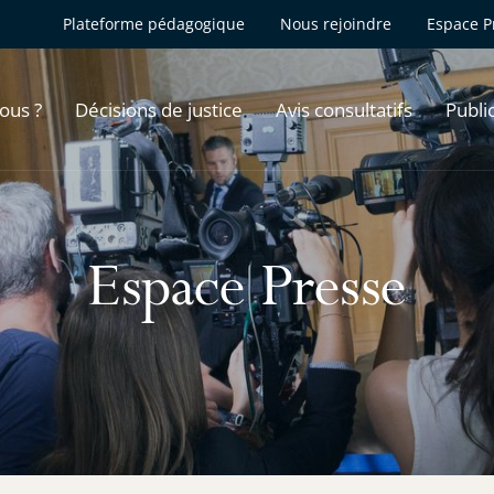
Plateforme pédagogique
Nous rejoindre
Espace P
ous ?
Décisions de justice
Avis consultatifs
Publi
Espace Presse