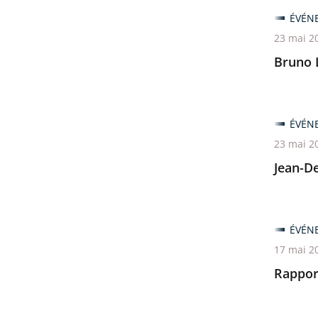
avant
ÉVÉN
23 mai 2
Bruno 
ÉVÉN
23 mai 2
Jean-D
ÉVÉN
17 mai 2
Rappor