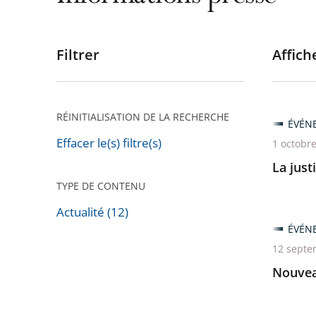
Filtrer
Affiche
Passer
les
filtres
pour
RÉINITIALISATION DE LA RECHERCHE
ÉVÉN
arriver
Effacer le(s) filtre(s)
1 octobr
après
La just
TYPE DE CONTENU
Actualité (12)
Passer
ÉVÉN
les
12 septe
filtres
Nouveau
pour
arriver