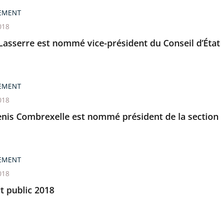
EMENT
018
Lasserre est nommé vice-président du Conseil d’État
EMENT
018
enis Combrexelle est nommé président de la section
EMENT
018
t public 2018