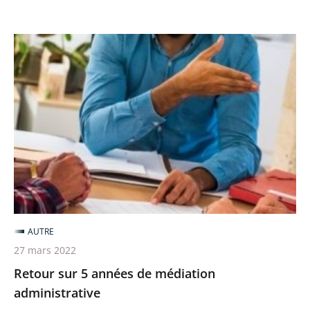
Retour
sur
5
années
de
médiation
administrative
AUTRE
27 mars 2022
Retour sur 5 années de médiation
administrative