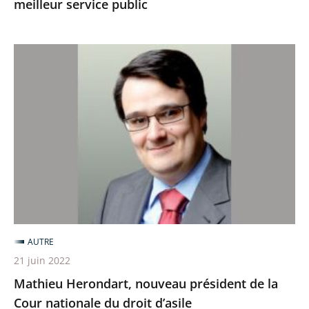
meilleur service public
Mathieu
Herondart,
nouveau
président
de
la
Cour
nationale
du
droit
AUTRE
d’asile
21 juin 2022
Mathieu Herondart, nouveau président de la
Cour nationale du droit d’asile