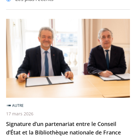
pour
pour
arriver
arriver
après
avant
Signature
d’un
partenariat
entre
le
Conseil
d’État
et
la
Bibliothèque
AUTRE
nationale
17 mars 2026
de
Signature d’un partenariat entre le Conseil
France
d’État et la Bibliothèque nationale de France