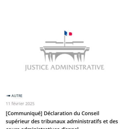
[Communiqué]
Déclaration
du
Conseil
supérieur
des
tribunaux
administratifs
et
des
AUTRE
cours
11 février 2025
administratives
[Communiqué] Déclaration du Conseil
d’appel
supérieur des tribunaux administratifs et des