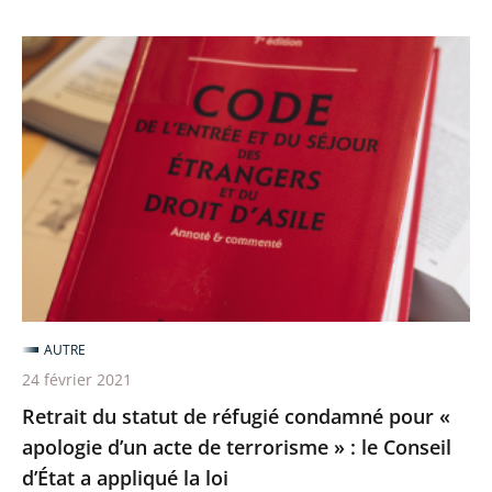
Retrait
du
statut
de
réfugié
condamné
pour
«
apologie
d’un
AUTRE
acte
24 février 2021
de
Retrait du statut de réfugié condamné pour «
terrorisme
apologie d’un acte de terrorisme » : le Conseil
»
d’État a appliqué la loi
: