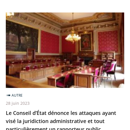
renforcé
Le
Conseil
d’État
dénonce
les
attaques
ayant
visé
la
juridiction
AUTRE
administrative
28 juin 2023
et
Le Conseil d’État dénonce les attaques ayant
tout
visé la juridiction administrative et tout
particulièrement
particulièrement un rapporteur public
un