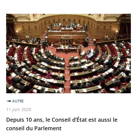
le
Conseil
Depuis
d’État
10
a
ans,
appliqué
le
la
Conseil
loi
d’État
est
aussi
le
conseil
AUTRE
du
11 juin 2020
Parlement
Depuis 10 ans, le Conseil d’État est aussi le
conseil du Parlement