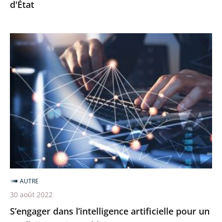
d'État
S’engager
dans
l’intelligence
artificielle
pour
un
meilleur
service
public
AUTRE
30 août 2022
S’engager dans l’intelligence artificielle pour un