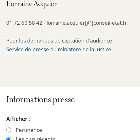
Lorraine Acquier
01 72 60 58 42 - lorraine.acquier[@]conseil-etat.fr
Pour les demandes de captation d'audience :
Service de presse du ministère de la Justice
Informations presse
Passer
Passer
Afficher :
les
les
Pertinence
filtres
filtres
Les plus récents