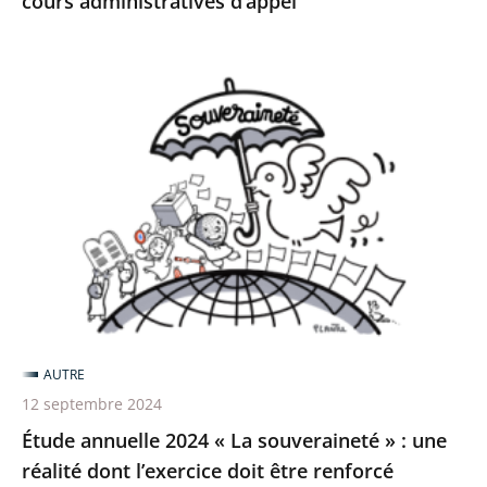
cours administratives d’appel
Étude
annuelle
2024
«
La
souveraineté
»
:
une
réalité
AUTRE
dont
12 septembre 2024
l’exercice
Étude annuelle 2024 « La souveraineté » : une
doit
réalité dont l’exercice doit être renforcé
être