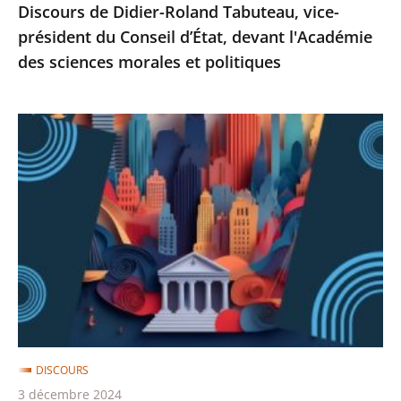
Discours de Didier-Roland Tabuteau, vice-
des
président du Conseil d’État, devant l'Académie
sciences
des sciences morales et politiques
morales
et
politiques
Contentieux
fiscal
:
discours
de
Didier-
Roland
Tabuteau,
vice-
président
DISCOURS
du
3 décembre 2024
Conseil