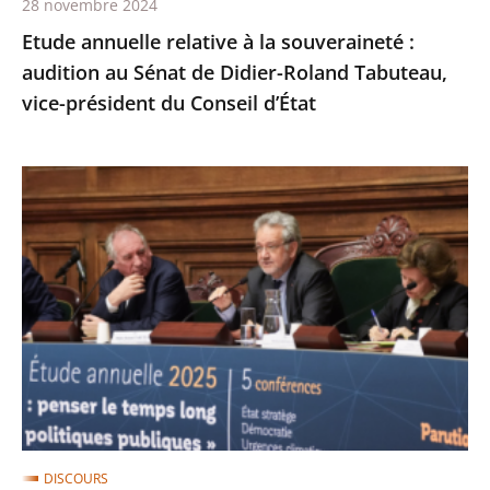
28 novembre 2024
Didier-
Etude annuelle relative à la souveraineté :
Roland
audition au Sénat de Didier-Roland Tabuteau,
Tabuteau,
vice-président du Conseil d’État
vice-
président
du
Temps
Conseil
long
d’État
et
État
stratège
:
discours
de
Didier-
Roland
DISCOURS
Tabuteau,