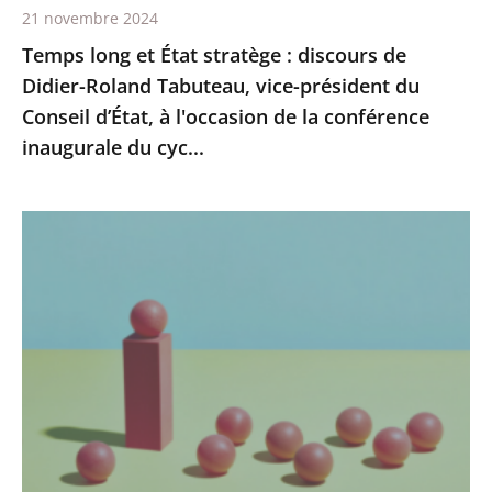
21 novembre 2024
vice-
Temps long et État stratège : discours de
président
Didier-Roland Tabuteau, vice-président du
du
Conseil d’État, à l'occasion de la conférence
Conseil
inaugurale du cyc...
d’État,
à
l'occasion
"Les
de
nombres
la
et
conférence
le
inaugurale
juge"
du
:
cyc...
article
de
Didier-