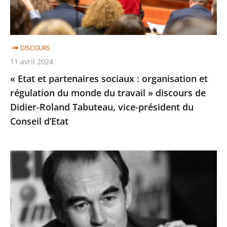
et
régulation
du
DISCOURS
monde
11 avril 2024
du
« Etat et partenaires sociaux : organisation et
travail
régulation du monde du travail » discours de
»
Didier-Roland Tabuteau, vice-président du
discours
Conseil d’Etat
de
Didier-
Roland
Hommage
Tabuteau,
du
vice-
vice-
président
président
du
du
Conseil