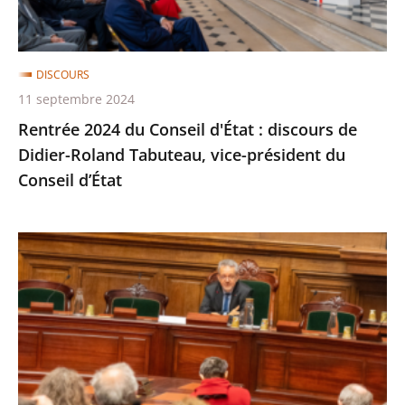
de
Didier-
Roland
DISCOURS
Tabuteau,
11 septembre 2024
vice-
Rentrée 2024 du Conseil d'État : discours de
président
Didier-Roland Tabuteau, vice-président du
du
Conseil d’État
Conseil
d’État
«
Etat
et
partenaires
sociaux
:
organisation