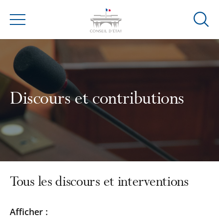
Ouvrir
Menu
la
modal
de
reche
Discours et contributions
Tous les discours et interventions
Passer
Passer
Afficher :