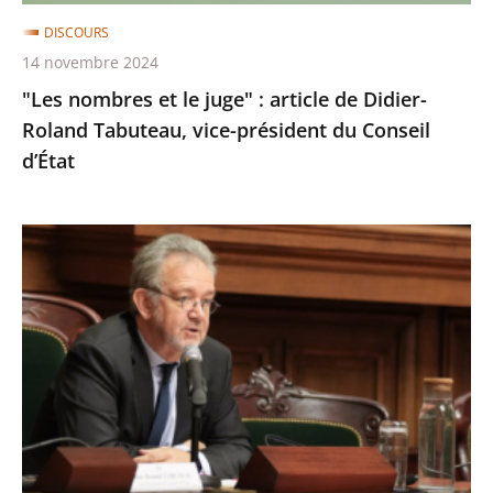
Roland
DISCOURS
Tabuteau,
14 novembre 2024
vice-
"Les nombres et le juge" : article de Didier-
président
Roland Tabuteau, vice-président du Conseil
du
d’État
Conseil
d’État
Politique
publique
de
l’eau
:
discours
de
Didier-
Roland