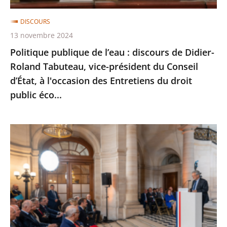
Tabuteau,
DISCOURS
vice-
13 novembre 2024
président
Politique publique de l’eau : discours de Didier-
du
Roland Tabuteau, vice-président du Conseil
Conseil
d’État, à l'occasion des Entretiens du droit
d’État,
public éco...
à
l'occasion
des
Rentrée
Entretiens
2024
du
du
droit
Conseil
public
d'État
éco...
:
discours