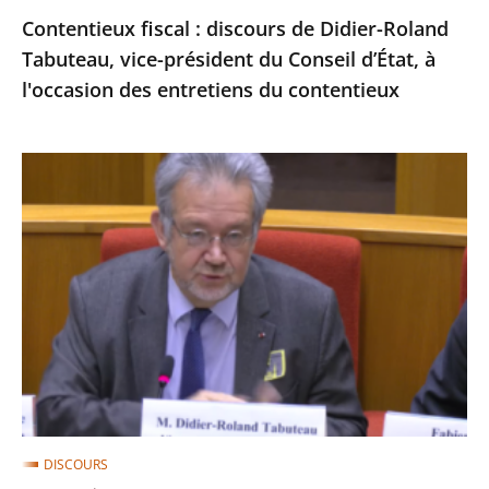
Contentieux fiscal : discours de Didier-Roland
d’État,
Tabuteau, vice-président du Conseil d’État, à
à
l'occasion des entretiens du contentieux
l'occasion
des
entretiens
Etude
du
annuelle
contentieux
relative
à
la
souveraineté
:
audition
au
Sénat
DISCOURS
de