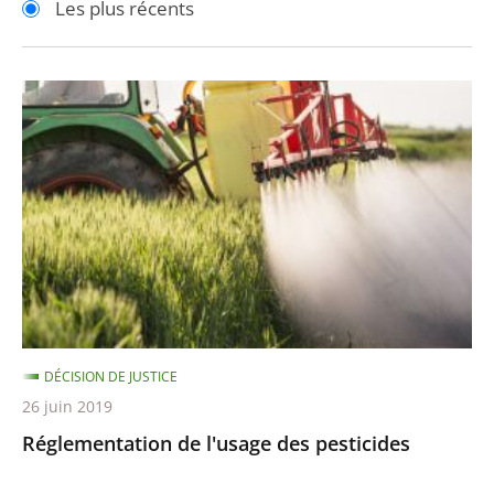
Les plus récents
pour
pour
arriver
arriver
après
avant
Réglementation
de
l'usage
des
pesticides
DÉCISION DE JUSTICE
26 juin 2019
Réglementation de l'usage des pesticides