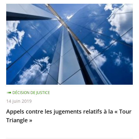
Appels
contre
les
jugements
relatifs
à
la
«
Tour
Triangle
DÉCISION DE JUSTICE
»
14 juin 2019
Appels contre les jugements relatifs à la « Tour
Triangle »