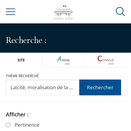
Ouvrir
Menu
la
modal
de
Recherche :
reche
ARIANEWEB
CONSILIA
SITE
THÈME RECHERCHÉ
Rechercher
Passer
Passer
Afficher :
les
les
Pertinence
filtres
filtres