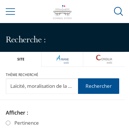
Ouvrir
Menu
la
modal
de
Recherche :
reche
ARIANEWEB
CONSILIA
SITE
THÈME RECHERCHÉ
Rechercher
Passer
Passer
Afficher :
les
les
Pertinence
filtres
filtres