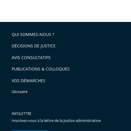
partage
Passer
la
taille
de
le
de
la
l'article
partage
police
pour
de
arriver
QUI SOMMES-NOUS ?
l'article
après
pour
DÉCISIONS DE JUSTICE
arriver
AVIS CONSULTATIFS
avant
PUBLICATIONS & COLLOQUES
VOS DÉMARCHES
Glossaire
INFOLETTRE
Inscrivez-vous à la lettre de la Justice administrative