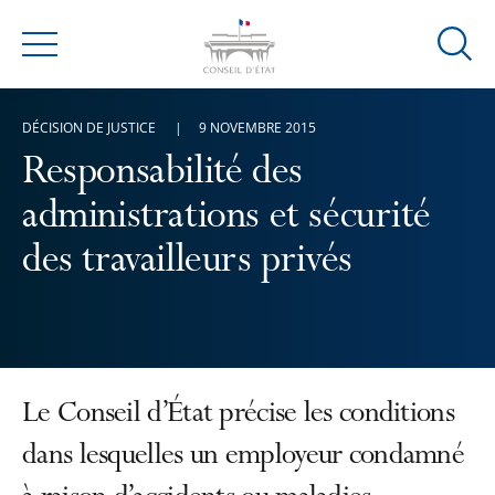
Ouvrir
Menu
la
modal
DÉCISION DE JUSTICE
9 NOVEMBRE 2015
de
reche
Responsabilité des
administrations et sécurité
des travailleurs privés
Le Conseil d’État précise les conditions
dans lesquelles un employeur condamné