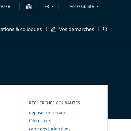
resse
FR
Accessibilité
cations & colloques
Vos démarches
Ouvrir
la
modale
de
recherche
AWEB
RECHERCHES COURANTES
déposer un recours
télérecours
carte des juridictions