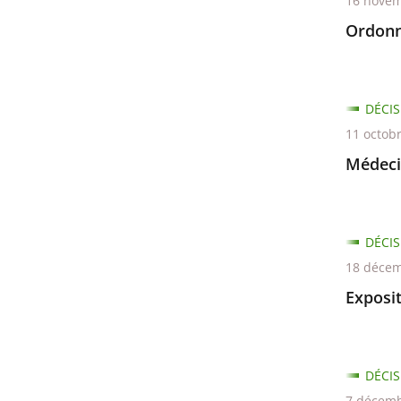
16 novem
avant
Ordonn
DÉCIS
11 octob
Médeci
DÉCIS
18 décem
Exposit
DÉCIS
7 décemb