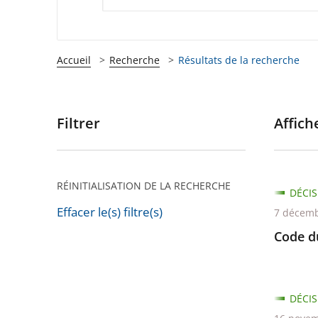
Accueil
Recherche
Résultats de la recherche
Filtrer
Affiche
Passer
les
filtres
pour
RÉINITIALISATION DE LA RECHERCHE
DÉCIS
arriver
Effacer le(s) filtre(s)
7 décemb
après
Passer
Code du
les
filtres
pour
DÉCIS
arriver