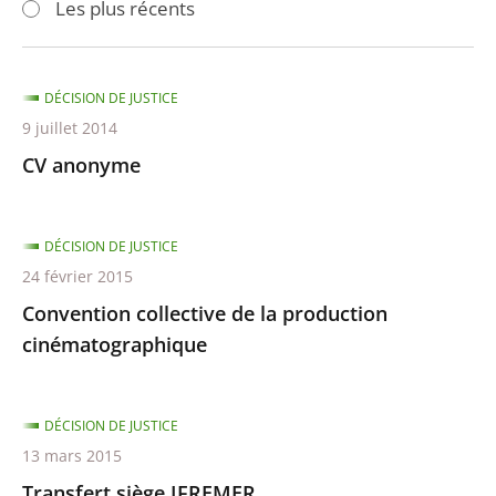
Les plus récents
pour
pour
arriver
arriver
après
avant
DÉCISION DE JUSTICE
9 juillet 2014
CV anonyme
DÉCISION DE JUSTICE
24 février 2015
Convention collective de la production
cinématographique
DÉCISION DE JUSTICE
13 mars 2015
Transfert siège IFREMER