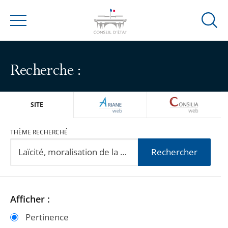
Ouvrir
Menu
la
modal
de
Recherche :
reche
ARIANEWEB
CONSILIA
SITE
THÈME RECHERCHÉ
Rechercher
Passer
Passer
Afficher :
les
les
Pertinence
filtres
filtres