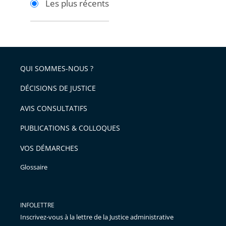
Les plus récents
pour
pour
arriver
arriver
après
avant
QUI SOMMES-NOUS ?
DÉCISIONS DE JUSTICE
AVIS CONSULTATIFS
PUBLICATIONS & COLLOQUES
VOS DÉMARCHES
Glossaire
INFOLETTRE
Inscrivez-vous à la lettre de la Justice administrative