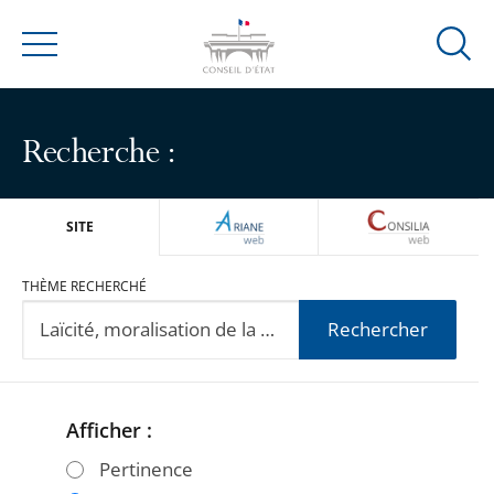
Ouvrir
Menu
la
modal
de
Recherche :
reche
ARIANEWEB
CONSILIA
SITE
THÈME RECHERCHÉ
Rechercher
Afficher :
Passer
Passer
les
les
Pertinence
filtres
filtres