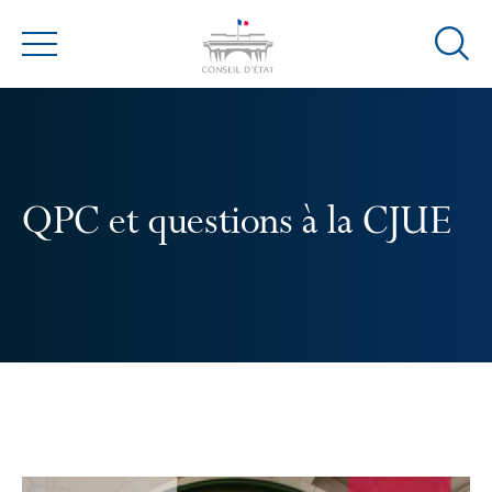
Ouvrir
Menu
la
modal
de
reche
QPC et questions à la CJUE