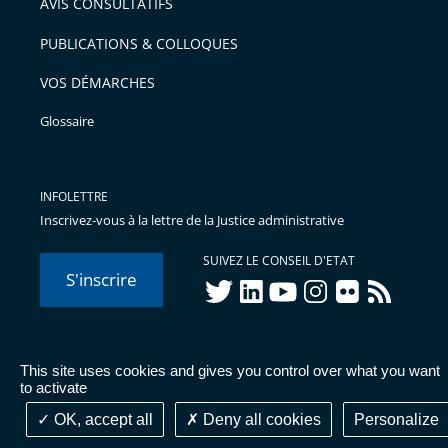
AVIS CONSULTATIFS
PUBLICATIONS & COLLOQUES
VOS DÉMARCHES
Glossaire
INFOLETTRE
Inscrivez-vous à la lettre de la Justice administrative
SUIVEZ LE CONSEIL D'ETAT
S'inscrire
twitter
linkedIn
youtube
instagram
flickr
rss
This site uses cookies and gives you control over what you want
© Conseil d'État 2026 -
Mentions légales
-
Cookies
-
Données
to activate
personnelles
-
Publications administratives
-
Accessibilité :
partiellement conforme
OK, accept all
Deny all cookies
Personalize