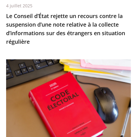
4 juillet 2025
relative
Le Conseil d’État rejette un recours contre la
à
suspension d’une note relative à la collecte
la
d’informations sur des étrangers en situation
collecte
régulière
d’informations
sur
des
Le
étrangers
Conseil
en
d’État
situation
confirme
régulière
la
démission
d’office
de
M.