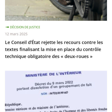
contre
»
les
textes
finalisant
DÉCISION DE JUSTICE
la
12 mars 2025
mise
Le Conseil d’État rejette les recours contre les
en
textes finalisant la mise en place du contrôle
place
technique obligatoire des « deux-roues »
du
contrôle
technique
La
obligatoire
dissolution
des
du
«
Collectif
deux-
Palestine
roues
Vaincra