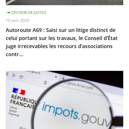
celui
DÉCISION DE JUSTICE
portant
10 juin 2025
sur
Autoroute A69 : Saisi sur un litige distinct de
les
celui portant sur les travaux, le Conseil d’État
travaux,
juge irrecevables les recours d’associations
le
contr...
Conseil
d’État
juge
Impôt
irrecevables
sur
les
le
recours
revenu
d’associations
:
contr...
le
Conseil