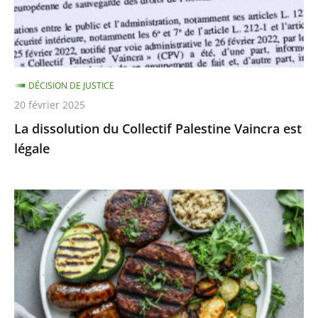
»
est
légale
DÉCISION DE JUSTICE
20 février 2025
La dissolution du Collectif Palestine Vaincra est
légale
Les
dénominations
«
steaks
de
soja
»,