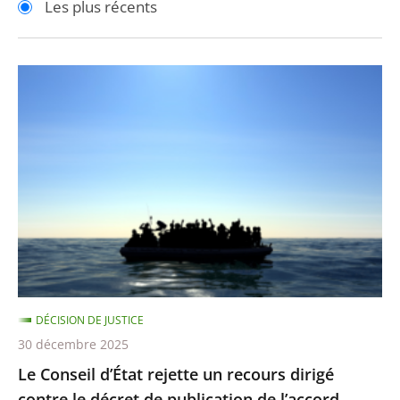
Les plus récents
pour
pour
arriver
arriver
après
avant
Le
Conseil
d’État
rejette
un
recours
dirigé
contre
le
décret
DÉCISION DE JUSTICE
de
30 décembre 2025
publication
Le Conseil d’État rejette un recours dirigé
de
contre le décret de publication de l’accord