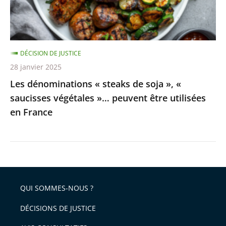
«
saucisses
végétales
DÉCISION DE JUSTICE
»…
28 janvier 2025
peuvent
Les dénominations « steaks de soja », «
être
saucisses végétales »… peuvent être utilisées
utilisées
en France
en
France
QUI SOMMES-NOUS ?
DÉCISIONS DE JUSTICE