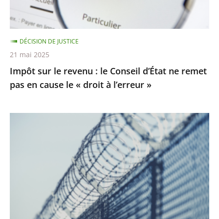
d’État
ne
remet
DÉCISION DE JUSTICE
pas
21 mai 2025
en
Impôt sur le revenu : le Conseil d’État ne remet
cause
pas en cause le « droit à l’erreur »
le
«
droit
Prisons
à
:
l’erreur
les
»
activités
de
nature
à
porter