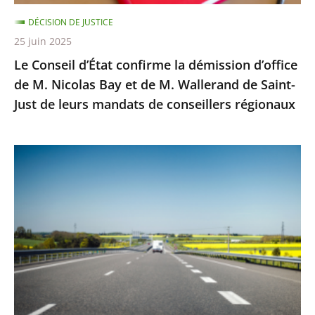
Nicolas
DÉCISION DE JUSTICE
Bay
25 juin 2025
et
Le Conseil d’État confirme la démission d’office
de
de M. Nicolas Bay et de M. Wallerand de Saint-
M.
Just de leurs mandats de conseillers régionaux
Wallerand
de
Saint-
Autoroute
Just
A69
de
:
leurs
Saisi
mandats
sur
de
un
conseillers
litige
régionaux
distinct
de