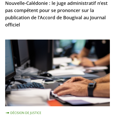
Nouvelle-Calédonie : le juge administratif n’est
sur
pas compétent pour se prononcer sur la
la
publication de l’Accord de Bougival au Journal
publication
officiel
de
l’Accord
de
Le
Bougival
Conseil
au
d’État
Journal
rejette
officiel
un
recours
contre
la
suspension
d’une
DÉCISION DE JUSTICE
note