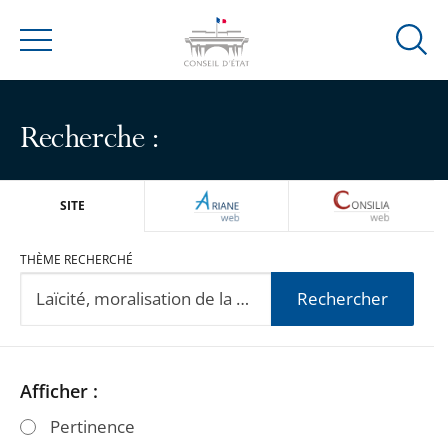
Ouvrir
Menu
la
modal
de
Recherche :
reche
ARIANEWEB
CONSILIA
SITE
THÈME RECHERCHÉ
Rechercher
Passer
Passer
Afficher :
les
les
Pertinence
filtres
filtres