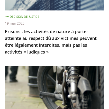
atteinte
au
DÉCISION DE JUSTICE
respect
19 mai 2025
dû
Prisons : les activités de nature à porter
aux
atteinte au respect dû aux victimes peuvent
victimes
être légalement interdites, mais pas les
peuvent
activités « ludiques »
être
légalement
interdites,
Le
mais
Conseil
pas
d’État
les
rejette
activités
les
«
recours
ludiques