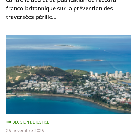
l’accord
franco-britannique sur la prévention des
franco-
traversées pérille...
britannique
sur
la
Nouvelle-
prévention
Calédonie
des
:
traversées
le
pérille...
juge
administratif
n’est
pas
compétent
pour
DÉCISION DE JUSTICE
se
26 novembre 2025
prononcer