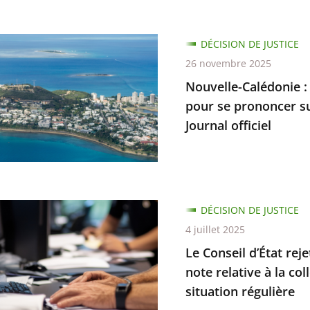
e-
DÉCISION DE JUSTICE
ie
26 novembre 2025
Nouvelle-Calédonie :
ion
pour se prononcer su
Journal officiel
ratif
ique
ent
DÉCISION DE JUSTICE
ion
4 juillet 2025
Le Conseil d’État rej
cer
ées
note relative à la co
situation régulière