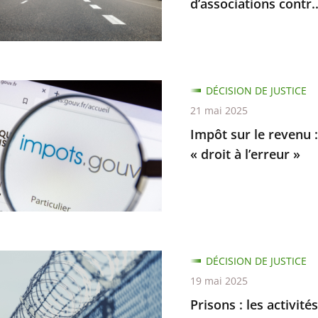
d’associations contr..
nd
DÉCISION DE JUSTICE
21 mai 2025
Impôt sur le revenu :
s
« droit à l’erreur »
ers
ux
DÉCISION DE JUSTICE
ables
19 mai 2025
Prisons : les activit