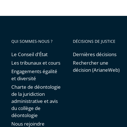
»…
peuven
être
utilisée
en
QUI SOMMES-NOUS ?
DÉCISIONS DE JUSTICE
France
Le Conseil d'État
Dernières décisions
Les tribunaux et cours
Rechercher une
décision (ArianeWeb)
Engagements égalité
et diversité
Charte de déontologie
de la juridiction
administrative et avis
du collège de
déontologie
Nous rejoindre