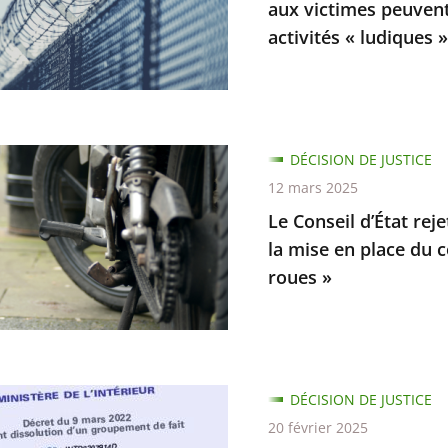
aux victimes peuvent
ations
activités « ludiques »
DÉCISION DE JUSTICE
12 mars 2025
Le Conseil d’État reje
la mise en place du 
roues »
s
t
ent
es,
DÉCISION DE JUSTICE
t
ion
20 février 2025