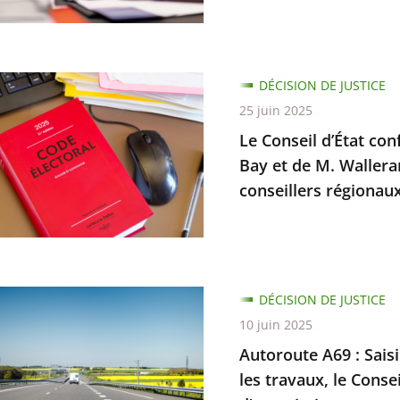
ion
ion
DÉCISION DE JUSTICE
l
25 juin 2025
Le Conseil d’État con
e
Bay et de M. Wallera
conseillers régionau
on
mations
te
DÉCISION DE JUSTICE
rs
10 juin 2025
Autoroute A69 : Saisi 
n
les travaux, le Conse
re