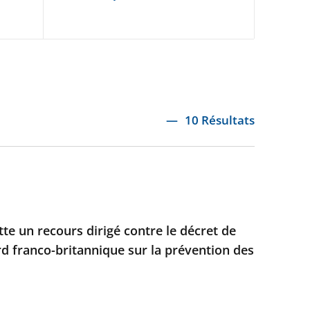
10 Résultats
ette un recours dirigé contre le décret de
rd franco-britannique sur la prévention des