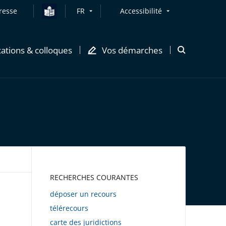
resse
FR
Accessibilité
cations & colloques
Vos démarches
Ouvrir
la
modale
de
recherche
AWEB
RECHERCHES COURANTES
déposer un recours
télérecours
carte des juridictions