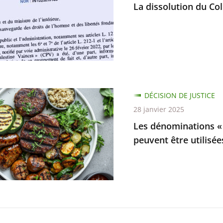
La dissolution du Col
ne
s
e
ue
ire
DÉCISION DE JUSTICE
ations
28 janvier 2025
Les dénominations « 
peuvent être utilisé
es
es