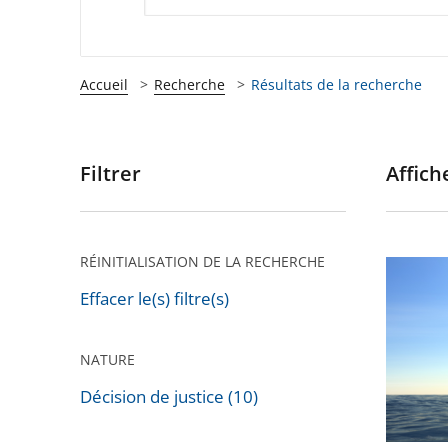
Accueil
Recherche
Résultats de la recherche
Filtrer
Affiche
Passer
les
filtres
pour
RÉINITIALISATION DE LA RECHERCHE
Le
arriver
Conseil
Effacer le(s) filtre(s)
après
d’État
rejette
NATURE
un
Décision de justice (10)
recours
dirigé