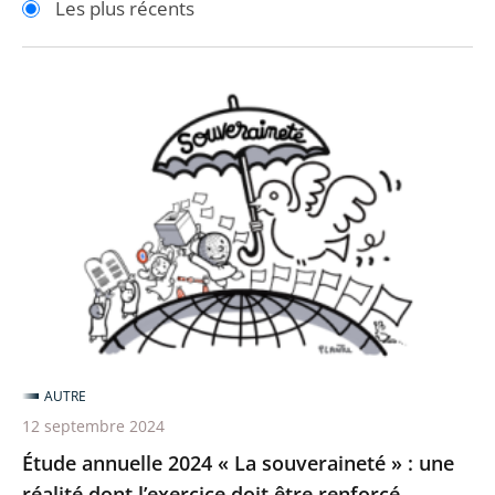
Les plus récents
pour
pour
arriver
arriver
après
avant
Étude
annuelle
2024
«
La
souveraineté
»
:
une
réalité
AUTRE
dont
12 septembre 2024
l’exercice
Étude annuelle 2024 « La souveraineté » : une
doit
réalité dont l’exercice doit être renforcé