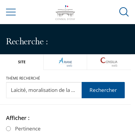
Ouvrir
Menu
la
modal
de
Recherche :
reche
ARIANEWEB
CONSILIA
SITE
THÈME RECHERCHÉ
Rechercher
Passer
Passer
Afficher :
les
les
Pertinence
filtres
filtres