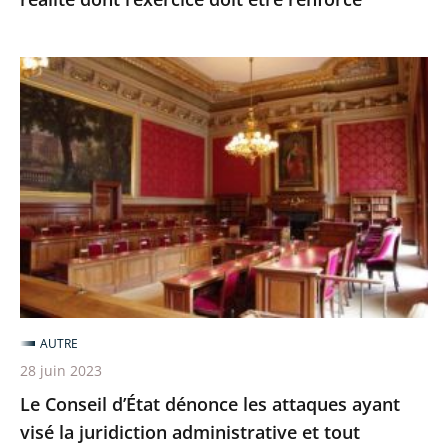
être
renforcé
Le
Conseil
d’État
dénonce
les
attaques
ayant
visé
la
juridiction
AUTRE
administrative
28 juin 2023
et
Le Conseil d’État dénonce les attaques ayant
tout
visé la juridiction administrative et tout
particulièrement