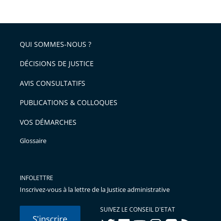
le
après
partage
de
QUI SOMMES-NOUS ?
l'article
pour
DÉCISIONS DE JUSTICE
arriver
AVIS CONSULTATIFS
avant
PUBLICATIONS & COLLOQUES
VOS DÉMARCHES
Glossaire
INFOLETTRE
Inscrivez-vous à la lettre de la Justice administrative
SUIVEZ LE CONSEIL D'ETAT
S'inscrire