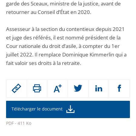
garde des Sceaux, ministre de la justice, avant de
retourner au Conseil d’État en 2020.
Assesseur à la section du contentieux depuis 2021
et juge des référés, il est nommé président de la
Cour nationale du droit d’asile, à compter du 1er
juillet 2022. Il remplace Dominique Kimmerlin qui a
fait valoir ses droits à la retraite.
Passer
Augmenter
le
ou
réduire
partage
la
taille
de
Télécharger le document
de
la
l'article
police
PDF - 411 Ko
pour
Passer
arriver