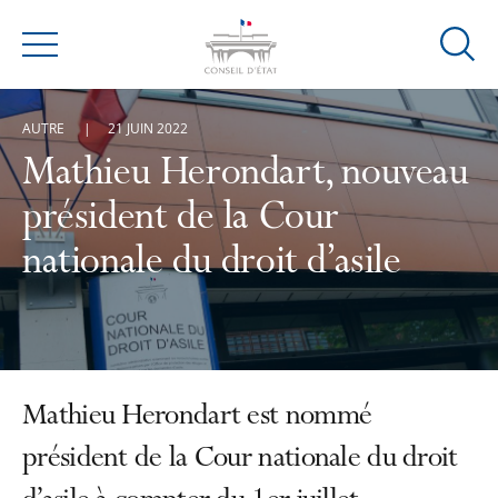
Ouvrir
Menu
la
modal
AUTRE
21 JUIN 2022
de
reche
Mathieu Herondart, nouveau
président de la Cour
nationale du droit d’asile
Mathieu Herondart est nommé
président de la Cour nationale du droit