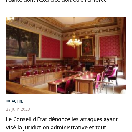
être
renforcé
Le
Conseil
d’État
dénonce
les
attaques
ayant
visé
la
juridiction
AUTRE
administrative
28 juin 2023
et
Le Conseil d’État dénonce les attaques ayant
tout
visé la juridiction administrative et tout
particulièrement