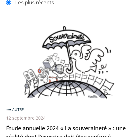
Les plus récents
pour
pour
arriver
arriver
après
avant
Étude
annuelle
2024
«
La
souveraineté
»
:
une
réalité
AUTRE
dont
12 septembre 2024
l’exercice
Étude annuelle 2024 « La souveraineté » : une
doit
réalité dont l’exercice doit être renforcé