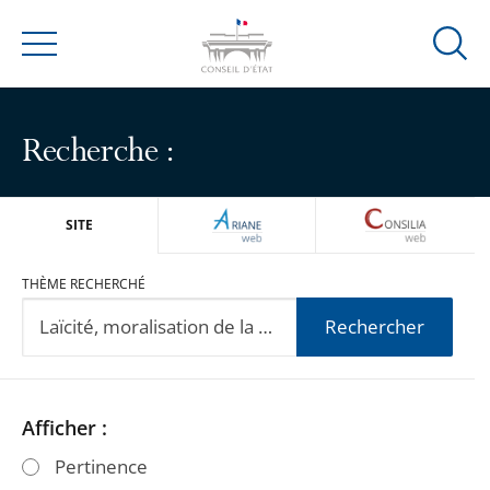
Ouvrir
Menu
la
modal
de
Recherche :
reche
ARIANEWEB
CONSILIA
SITE
THÈME RECHERCHÉ
Rechercher
Passer
Passer
Afficher :
les
les
Pertinence
filtres
filtres