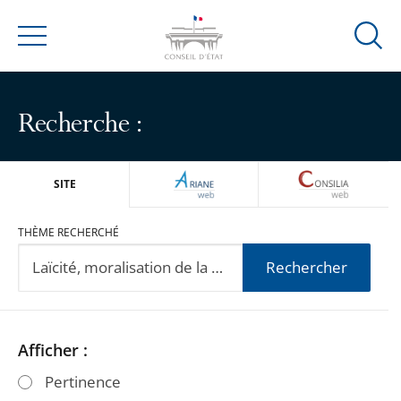
Ouvrir
Menu
la
modal
de
Recherche :
reche
ARIANEWEB
CONSILIA
SITE
THÈME RECHERCHÉ
Rechercher
Passer
Passer
Afficher :
les
les
Pertinence
filtres
filtres