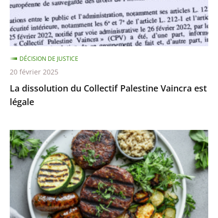
»
est
légale
DÉCISION DE JUSTICE
20 février 2025
La dissolution du Collectif Palestine Vaincra est
légale
Les
dénominations
«
steaks
de
soja
»,