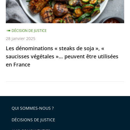
«
saucisses
végétales
DÉCISION DE JUSTICE
»…
28 janvier 2025
peuvent
Les dénominations « steaks de soja », «
être
saucisses végétales »… peuvent être utilisées
utilisées
en France
en
France
QUI SOMMES-NOUS ?
DÉCISIONS DE JUSTICE