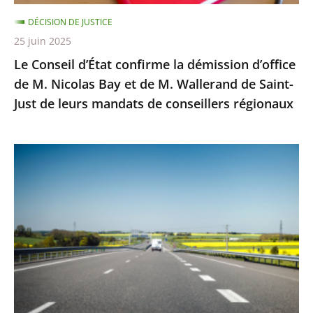
Nicolas
DÉCISION DE JUSTICE
Bay
25 juin 2025
et
Le Conseil d’État confirme la démission d’office
de
de M. Nicolas Bay et de M. Wallerand de Saint-
M.
Just de leurs mandats de conseillers régionaux
Wallerand
de
Saint-
Autoroute
Just
A69
de
:
leurs
Saisi
mandats
sur
de
un
conseillers
litige
régionaux
distinct
de