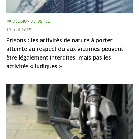
atteinte
au
DÉCISION DE JUSTICE
respect
19 mai 2025
dû
Prisons : les activités de nature à porter
aux
atteinte au respect dû aux victimes peuvent
victimes
être légalement interdites, mais pas les
peuvent
activités « ludiques »
être
légalement
interdites,
Le
mais
Conseil
pas
d’État
les
rejette
activités
les
«
recours
ludiques