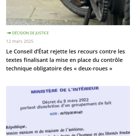
contre
»
les
textes
finalisant
DÉCISION DE JUSTICE
la
12 mars 2025
mise
Le Conseil d’État rejette les recours contre les
en
textes finalisant la mise en place du contrôle
place
technique obligatoire des « deux-roues »
du
contrôle
technique
La
obligatoire
dissolution
des
du
«
Collectif
deux-
Palestine
roues
Vaincra