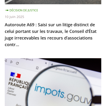
celui
DÉCISION DE JUSTICE
portant
10 juin 2025
sur
Autoroute A69 : Saisi sur un litige distinct de
les
celui portant sur les travaux, le Conseil d’État
travaux,
juge irrecevables les recours d’associations
le
contr...
Conseil
d’État
juge
Impôt
irrecevables
sur
les
le
recours
revenu
d’associations
:
contr...
le
Conseil