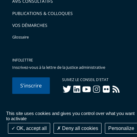
AVIS CONSULTATIFS
PUBLICATIONS & COLLOQUES
VOS DÉMARCHES
Glossaire
INFOLETTRE
Inscrivez-vous à la lettre de la Justice administrative
SUIVEZ LE CONSEIL D'ETAT
S'inscrire
twitter
linkedIn
youtube
instagram
flickr
rss
This site uses cookies and gives you control over what you want
© Conseil d'État 2026 -
Mentions légales
-
Cookies
-
Données
to activate
personnelles
-
Publications administratives
-
Accessibilité :
partiellement conforme
OK, accept all
Deny all cookies
Personalize