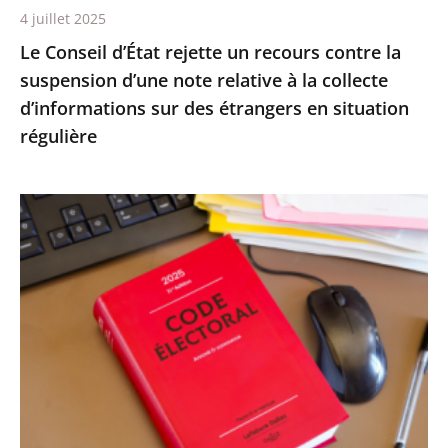
4 juillet 2025
relative
Le Conseil d’État rejette un recours contre la
à
suspension d’une note relative à la collecte
la
d’informations sur des étrangers en situation
collecte
régulière
d’informations
sur
des
Le
étrangers
Conseil
en
d’État
situation
confirme
régulière
la
démission
d’office
de
M.