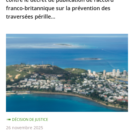
l’accord
franco-britannique sur la prévention des
franco-
traversées pérille...
britannique
sur
la
Nouvelle-
prévention
Calédonie
des
:
traversées
le
pérille...
juge
administratif
n’est
pas
compétent
pour
DÉCISION DE JUSTICE
se
26 novembre 2025
prononcer