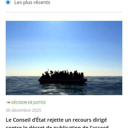
Les plus récents
pour
pour
arriver
arriver
après
avant
Le
Conseil
d’État
rejette
un
recours
dirigé
contre
le
décret
DÉCISION DE JUSTICE
de
30 décembre 2025
publication
Le Conseil d’État rejette un recours dirigé
de
contre le décret de publication de l’accord