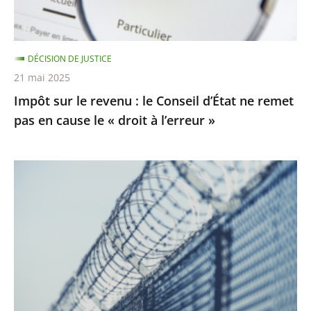
d’État
ne
remet
DÉCISION DE JUSTICE
pas
21 mai 2025
en
Impôt sur le revenu : le Conseil d’État ne remet
cause
pas en cause le « droit à l’erreur »
le
«
droit
Prisons
à
:
l’erreur
les
»
activités
de
nature
à
porter