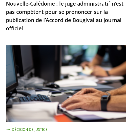
Nouvelle-Calédonie : le juge administratif n’est
sur
pas compétent pour se prononcer sur la
la
publication de l’Accord de Bougival au Journal
publication
officiel
de
l’Accord
de
Le
Bougival
Conseil
au
d’État
Journal
rejette
officiel
un
recours
contre
la
suspension
d’une
DÉCISION DE JUSTICE
note