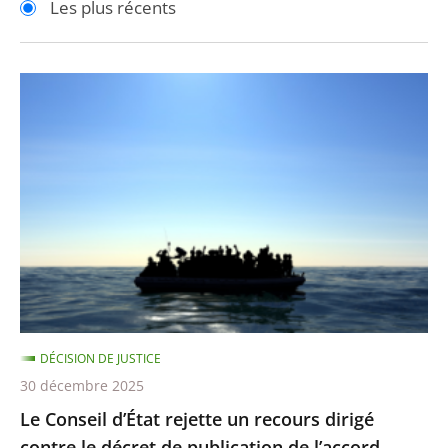
Les plus récents
pour
pour
arriver
arriver
après
avant
Le
Conseil
d’État
rejette
un
recours
dirigé
contre
le
décret
DÉCISION DE JUSTICE
de
30 décembre 2025
publication
Le Conseil d’État rejette un recours dirigé
de
contre le décret de publication de l’accord