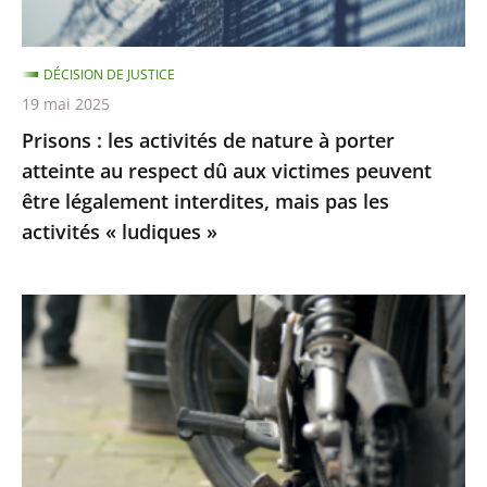
atteinte
au
DÉCISION DE JUSTICE
respect
19 mai 2025
dû
Prisons : les activités de nature à porter
aux
atteinte au respect dû aux victimes peuvent
victimes
être légalement interdites, mais pas les
peuvent
activités « ludiques »
être
légalement
interdites,
Le
mais
Conseil
pas
d’État
les
rejette
activités
les
«
recours
ludiques