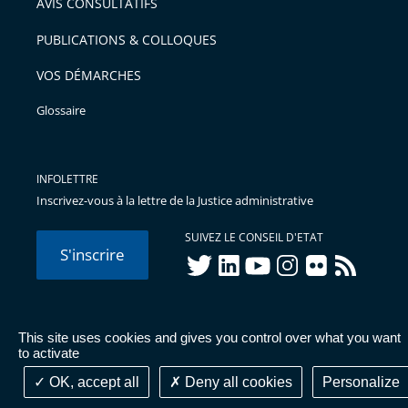
AVIS CONSULTATIFS
PUBLICATIONS & COLLOQUES
VOS DÉMARCHES
Glossaire
INFOLETTRE
Inscrivez-vous à la lettre de la Justice administrative
SUIVEZ LE CONSEIL D'ETAT
S'inscrire
twitter
linkedIn
youtube
instagram
flickr
rss
This site uses cookies and gives you control over what you want
© Conseil d'État 2026 -
Mentions légales
-
Cookies
-
Données
to activate
personnelles
-
Publications administratives
-
Accessibilité :
partiellement conforme
OK, accept all
Deny all cookies
Personalize