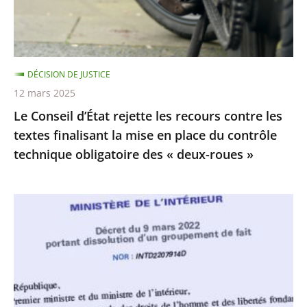
contre
»
les
textes
finalisant
DÉCISION DE JUSTICE
la
12 mars 2025
mise
Le Conseil d’État rejette les recours contre les
en
textes finalisant la mise en place du contrôle
place
technique obligatoire des « deux-roues »
du
contrôle
technique
La
obligatoire
dissolution
des
du
«
Collectif
deux-
Palestine
roues
Vaincra