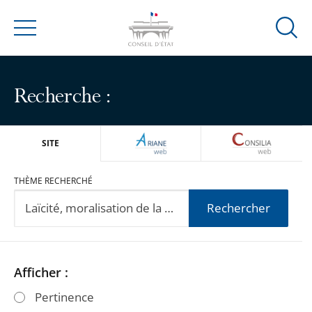
Ouvrir
Menu
la
modal
de
Recherche :
reche
ARIANEWEB
CONSILIA
SITE
THÈME RECHERCHÉ
Rechercher
Passer
Passer
Afficher :
les
les
Pertinence
filtres
filtres