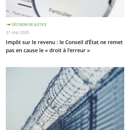
d’État
ne
remet
DÉCISION DE JUSTICE
pas
21 mai 2025
en
Impôt sur le revenu : le Conseil d’État ne remet
cause
pas en cause le « droit à l’erreur »
le
«
droit
Prisons
à
:
l’erreur
les
»
activités
de
nature
à
porter