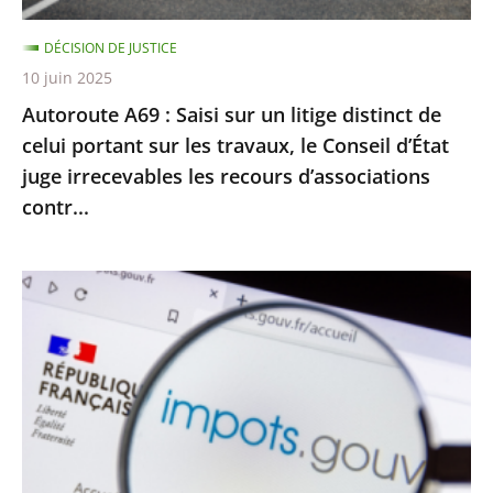
celui
DÉCISION DE JUSTICE
portant
10 juin 2025
sur
Autoroute A69 : Saisi sur un litige distinct de
les
celui portant sur les travaux, le Conseil d’État
travaux,
juge irrecevables les recours d’associations
le
contr...
Conseil
d’État
juge
Impôt
irrecevables
sur
les
le
recours
revenu
d’associations
:
contr...
le
Conseil