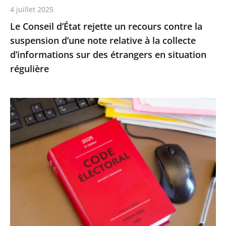
4 juillet 2025
relative
Le Conseil d’État rejette un recours contre la
à
suspension d’une note relative à la collecte
la
d’informations sur des étrangers en situation
collecte
régulière
d’informations
sur
des
Le
étrangers
Conseil
en
d’État
situation
confirme
régulière
la
démission
d’office
de
M.