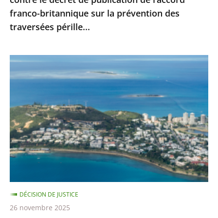
l’accord
franco-britannique sur la prévention des
franco-
traversées pérille...
britannique
sur
la
Nouvelle-
prévention
Calédonie
des
:
traversées
le
pérille...
juge
administratif
n’est
pas
compétent
pour
DÉCISION DE JUSTICE
se
26 novembre 2025
prononcer