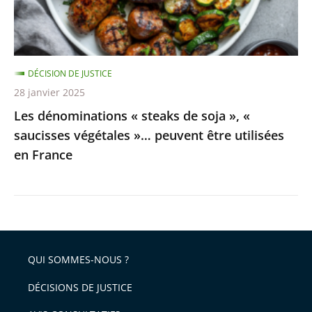
«
saucisses
végétales
DÉCISION DE JUSTICE
»…
28 janvier 2025
peuvent
Les dénominations « steaks de soja », «
être
saucisses végétales »… peuvent être utilisées
utilisées
en France
en
France
QUI SOMMES-NOUS ?
DÉCISIONS DE JUSTICE