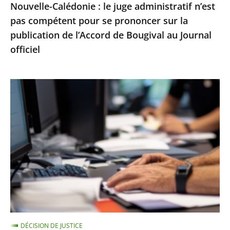
Nouvelle-Calédonie : le juge administratif n’est
sur
pas compétent pour se prononcer sur la
la
publication de l’Accord de Bougival au Journal
publication
officiel
de
l’Accord
de
Le
Bougival
Conseil
au
d’État
Journal
rejette
officiel
un
recours
contre
la
suspension
d’une
DÉCISION DE JUSTICE
note