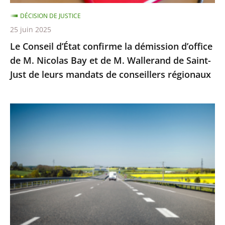
Nicolas
DÉCISION DE JUSTICE
Bay
25 juin 2025
et
Le Conseil d’État confirme la démission d’office
de
de M. Nicolas Bay et de M. Wallerand de Saint-
M.
Just de leurs mandats de conseillers régionaux
Wallerand
de
Saint-
Autoroute
Just
A69
de
:
leurs
Saisi
mandats
sur
de
un
conseillers
litige
régionaux
distinct
de