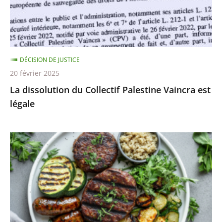
»
est
légale
DÉCISION DE JUSTICE
20 février 2025
La dissolution du Collectif Palestine Vaincra est
légale
Les
dénominations
«
steaks
de
soja
»,