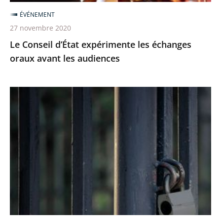
audiences
ÉVÉNEMENT
27 novembre 2020
Le Conseil d’État expérimente les échanges
oraux avant les audiences
Le
juge
des
référés
du
Conseil
d’Etat
rejette
la
demande