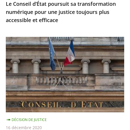
Le Conseil d’État poursuit sa transformation
accessible
numérique pour une justice toujours plus
et
accessible et efficace
efficace
Ordonnances
de
l’article
38
de
la
Constitution
:
le
Conseil
DÉCISION DE JUSTICE
d’État
16 décembre 2020
précise