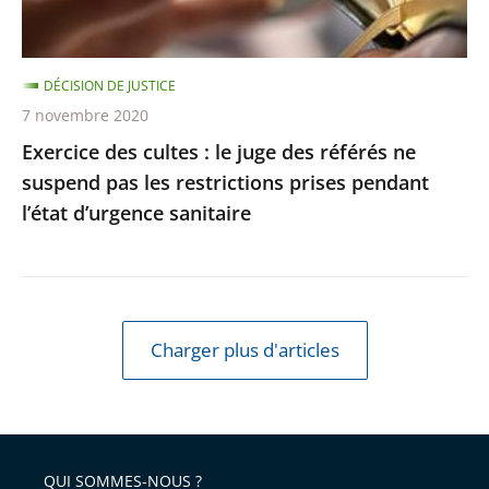
référés
respectée
ne
suspend
DÉCISION DE JUSTICE
pas
7 novembre 2020
les
Exercice des cultes : le juge des référés ne
restrictions
suspend pas les restrictions prises pendant
prises
l’état d’urgence sanitaire
pendant
l’état
d’urgence
sanitaire
Charger plus d'articles
QUI SOMMES-NOUS ?