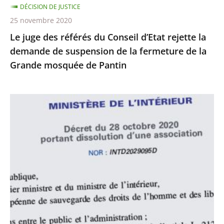
DÉCISION DE JUSTICE
de
25 novembre 2020
suspension
Le juge des référés du Conseil d’Etat rejette la
de
demande de suspension de la fermeture de la
la
Grande mosquée de Pantin
fermeture
de
la
Le
Grande
juge
mosquée
des
de
référés
Pantin
du
Conseil
d’État
rejette
la