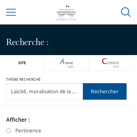
Ouvrir
Menu
la
modal
de
Recherche :
reche
ARIANEWEB
CONSILIA
SITE
THÈME RECHERCHÉ
Rechercher
Passer
Passer
Afficher :
les
les
Pertinence
filtres
filtres