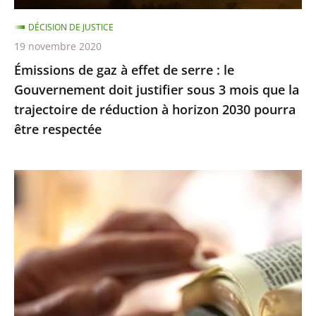
Gouvernement
DÉCISION DE JUSTICE
doit
19 novembre 2020
justifier
Émissions de gaz à effet de serre : le
sous
Gouvernement doit justifier sous 3 mois que la
3
trajectoire de réduction à horizon 2030 pourra
mois
être respectée
que
la
trajectoire
Exercice
de
des
réduction
cultes
à
:
horizon
le
2030
juge
pourra
des
être