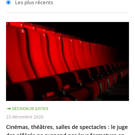
Les plus récents
pour
pour
arriver
arriver
après
avant
Cinémas,
théâtres,
salles
de
spectacles
:
le
juge
des
référés
DÉCISION DE JUSTICE
ne
23 décembre 2020
suspend
Cinémas, théâtres, salles de spectacles : le juge
pas