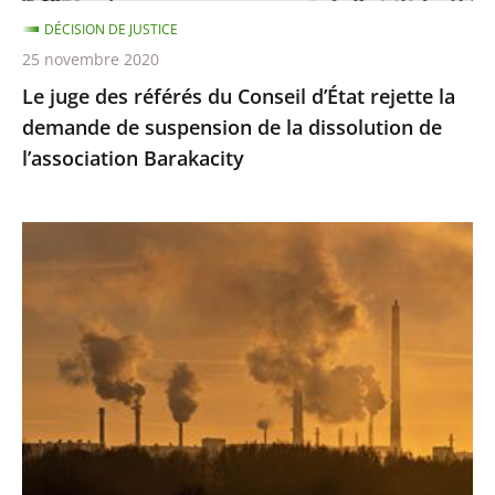
demande
DÉCISION DE JUSTICE
de
25 novembre 2020
suspension
Le juge des référés du Conseil d’État rejette la
de
demande de suspension de la dissolution de
la
l’association Barakacity
dissolution
de
l’association
Émissions
Barakacity
de
gaz
à
effet
de
serre
:
le