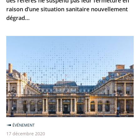
des référés ne suspend pas leur fermeture en
leur
raison d’une situation sanitaire nouvellement
fermeture
dégrad...
en
raison
d’une
Le
situation
Conseil
sanitaire
d’État
nouvellement
poursuit
dégrad...
sa
transformation
numérique
pour
une
justice
ÉVÉNEMENT
toujours
17 décembre 2020
plus