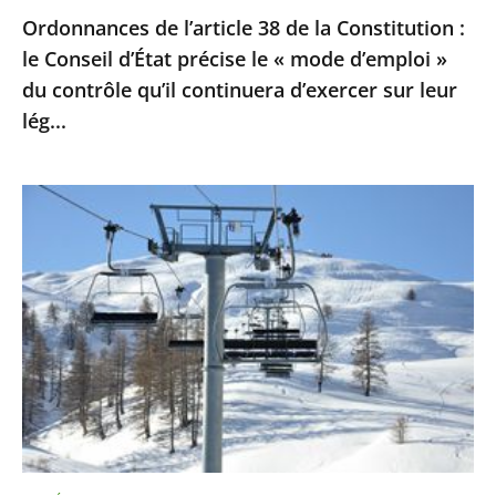
Ordonnances de l’article 38 de la Constitution :
le
le Conseil d’État précise le « mode d’emploi »
«
du contrôle qu’il continuera d’exercer sur leur
mode
lég...
d’emploi
»
du
Sports
contrôle
d’hiver
qu’il
:
continuera
le
d’exercer
Conseil
sur
d’Etat
leur
ne
lég...
suspend
pas
la