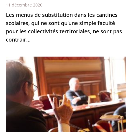
11 décembre 2020
qu’une
Les menus de substitution dans les cantines
simple
scolaires, qui ne sont qu’une simple faculté
faculté
pour les collectivités territoriales, ne sont pas
pour
contrair...
les
collectivités
territoriales,
Le
ne
Conseil
sont
d’État
pas
expérimente
contrair...
les
échanges
oraux
avant
les