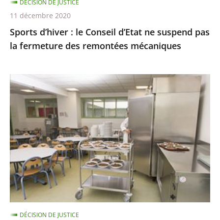
DÉCISION DE JUSTICE
fermeture
11 décembre 2020
des
Sports d’hiver : le Conseil d’Etat ne suspend pas
remontées
la fermeture des remontées mécaniques
mécaniques
Les
menus
de
substitution
dans
les
cantines
scolaires,
qui
ne
DÉCISION DE JUSTICE
sont