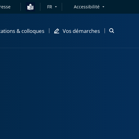
resse
FR
Accessibilité
cations & colloques
Vos démarches
Ouvrir
la
modale
de
recherche