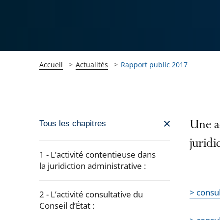
Accueil
Actualités
Rapport public 2017
Passer
Une ac
Tous les chapitres
la
juridi
navigation
1 - L’activité contentieuse dans
de
la juridiction administrative :
l'article
pour
> consul
2 - L’activité consultative du
arriver
Conseil d’État :
après