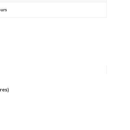
ours
res)