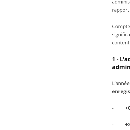
adminis
rapport
Compte t
signific
contenti
1 - L’
admini
L’année
enregis
-
+
-
+