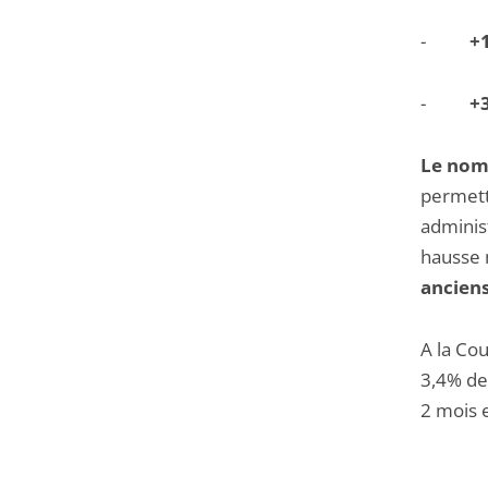
-
+
-
+
Le nomb
permetta
administ
hausse 
anciens
A la Cou
3,4% de
2 mois e