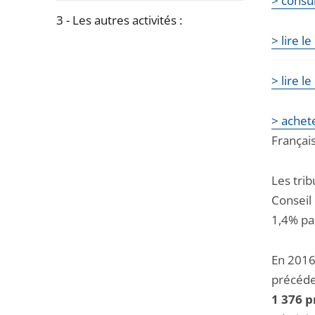
> consul
3 - Les autres activités :
> lire l
Passer
la
> lire 
navigation
de
> achete
l'article
Françai
pour
arriver
Les trib
avant
Conseil 
1,4% pa
En 2016,
précéde
1 376
pr