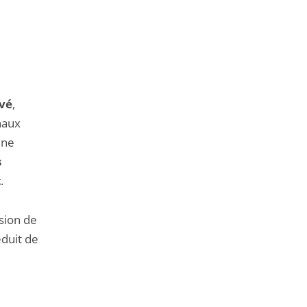
evé
,
naux
une
s
t
.
ssion de
éduit de