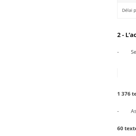
Délai 
2 - L’
- Sect
1 376 t
- Asse
60 text