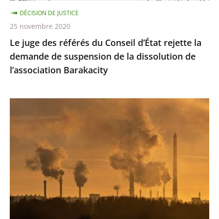
demande
DÉCISION DE JUSTICE
de
25 novembre 2020
suspension
Le juge des référés du Conseil d’État rejette la
de
demande de suspension de la dissolution de
la
l’association Barakacity
dissolution
de
l’association
Émissions
Barakacity
de
gaz
à
effet
de
serre
:
le