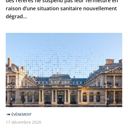
des référés ne suspend pas leur fermeture en
leur
raison d’une situation sanitaire nouvellement
fermeture
dégrad...
en
raison
d’une
Le
situation
Conseil
sanitaire
d’État
nouvellement
poursuit
dégrad...
sa
transformation
numérique
pour
une
justice
ÉVÉNEMENT
toujours
17 décembre 2020
plus