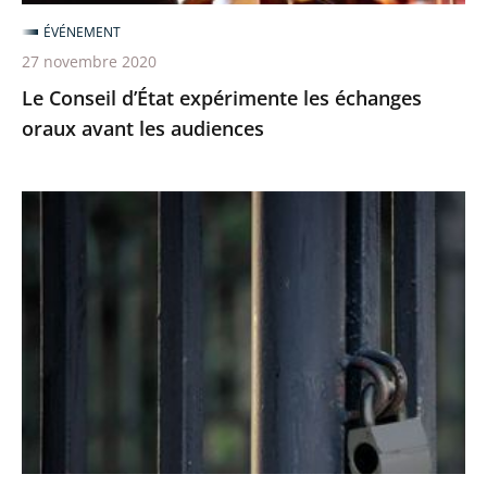
audiences
ÉVÉNEMENT
27 novembre 2020
Le Conseil d’État expérimente les échanges
oraux avant les audiences
Le
juge
des
référés
du
Conseil
d’Etat
rejette
la
demande