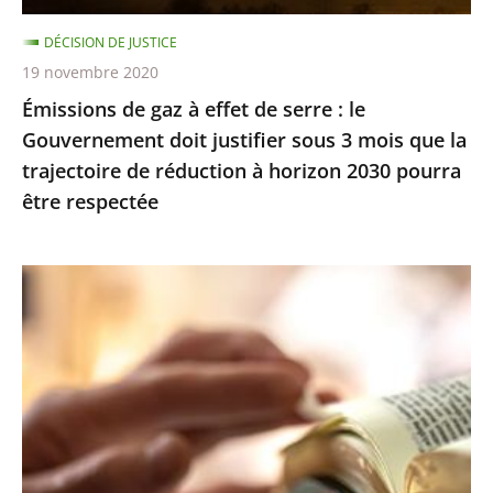
Gouvernement
DÉCISION DE JUSTICE
doit
19 novembre 2020
justifier
Émissions de gaz à effet de serre : le
sous
Gouvernement doit justifier sous 3 mois que la
3
trajectoire de réduction à horizon 2030 pourra
mois
être respectée
que
la
trajectoire
Exercice
de
des
réduction
cultes
à
:
horizon
le
2030
juge
pourra
des
être