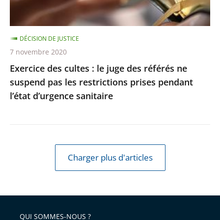
référés
respectée
ne
suspend
DÉCISION DE JUSTICE
pas
7 novembre 2020
les
Exercice des cultes : le juge des référés ne
restrictions
suspend pas les restrictions prises pendant
prises
l’état d’urgence sanitaire
pendant
l’état
d’urgence
sanitaire
Charger plus d'articles
QUI SOMMES-NOUS ?