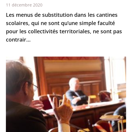
11 décembre 2020
qu’une
Les menus de substitution dans les cantines
simple
scolaires, qui ne sont qu’une simple faculté
faculté
pour les collectivités territoriales, ne sont pas
pour
contrair...
les
collectivités
territoriales,
Le
ne
Conseil
sont
d’État
pas
expérimente
contrair...
les
échanges
oraux
avant
les