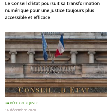
Le Conseil d’État poursuit sa transformation
accessible
numérique pour une justice toujours plus
et
accessible et efficace
efficace
Ordonnances
de
l’article
38
de
la
Constitution
:
le
Conseil
DÉCISION DE JUSTICE
d’État
16 décembre 2020
précise