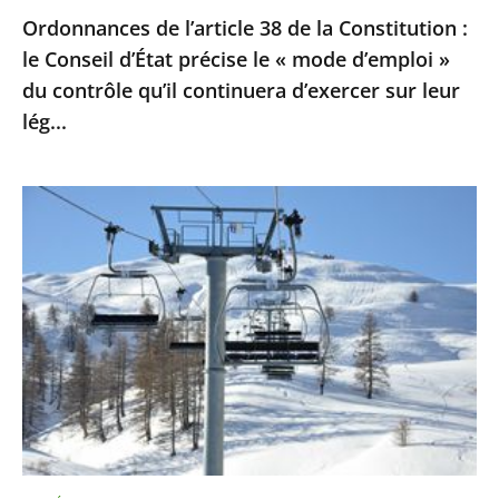
Ordonnances de l’article 38 de la Constitution :
le
le Conseil d’État précise le « mode d’emploi »
«
du contrôle qu’il continuera d’exercer sur leur
mode
lég...
d’emploi
»
du
Sports
contrôle
d’hiver
qu’il
:
continuera
le
d’exercer
Conseil
sur
d’Etat
leur
ne
lég...
suspend
pas
la