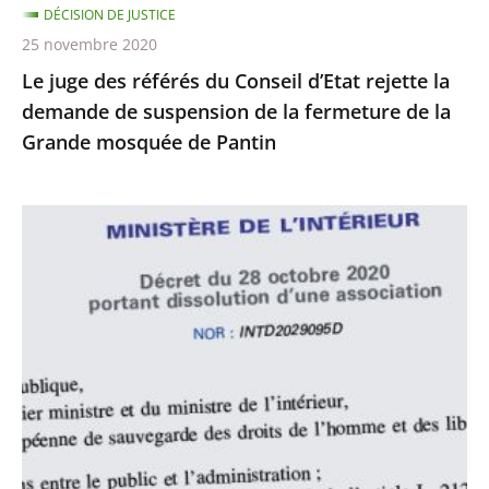
DÉCISION DE JUSTICE
de
25 novembre 2020
suspension
Le juge des référés du Conseil d’Etat rejette la
de
demande de suspension de la fermeture de la
la
Grande mosquée de Pantin
fermeture
de
la
Le
Grande
juge
mosquée
des
de
référés
Pantin
du
Conseil
d’État
rejette
la