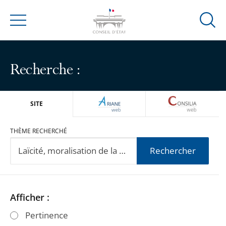
Ouvrir
Menu
la
modal
de
Recherche :
reche
ARIANEWEB
CONSILIA
SITE
THÈME RECHERCHÉ
Rechercher
Passer
Passer
Afficher :
les
les
Pertinence
filtres
filtres