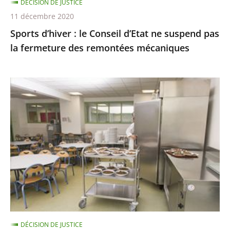
DÉCISION DE JUSTICE
fermeture
11 décembre 2020
des
Sports d’hiver : le Conseil d’Etat ne suspend pas
remontées
la fermeture des remontées mécaniques
mécaniques
Les
menus
de
substitution
dans
les
cantines
scolaires,
qui
ne
DÉCISION DE JUSTICE
sont