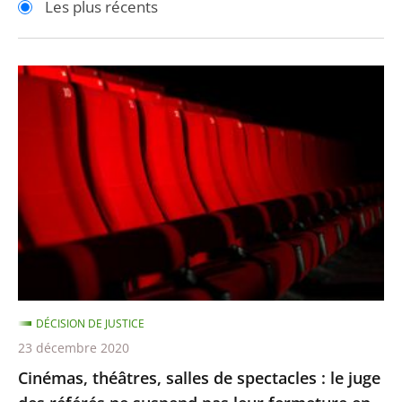
Les plus récents
pour
pour
arriver
arriver
après
avant
Cinémas,
théâtres,
salles
de
spectacles
:
le
juge
des
référés
DÉCISION DE JUSTICE
ne
23 décembre 2020
suspend
Cinémas, théâtres, salles de spectacles : le juge
pas