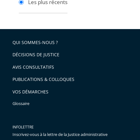
Les plus récents
pour
pour
arriver
arriver
après
avant
QUI SOMMES-NOUS ?
DÉCISIONS DE JUSTICE
AVIS CONSULTATIFS
PUBLICATIONS & COLLOQUES
VOS DÉMARCHES
Glossaire
INFOLETTRE
Inscrivez-vous à la lettre de la Justice administrative