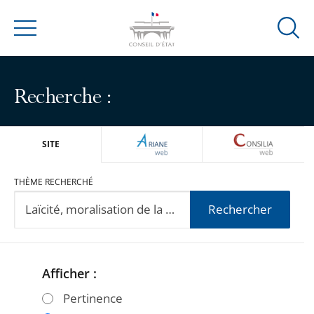
Ouvrir
Menu
la
modal
de
Recherche :
reche
ARIANEWEB
CONSILIA
SITE
THÈME RECHERCHÉ
Rechercher
Afficher :
Passer
Passer
les
les
Pertinence
filtres
filtres