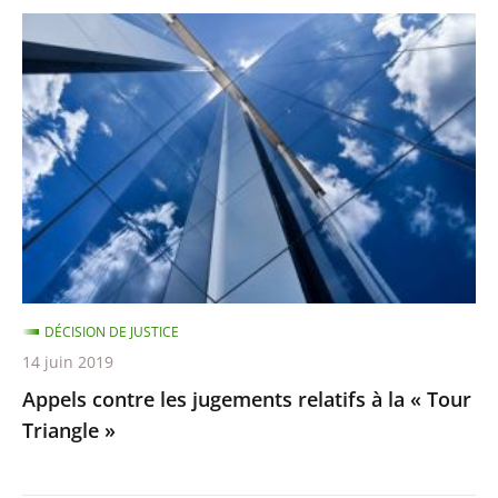
Appels
contre
les
jugements
relatifs
à
la
«
Tour
Triangle
DÉCISION DE JUSTICE
»
14 juin 2019
Appels contre les jugements relatifs à la « Tour
Triangle »