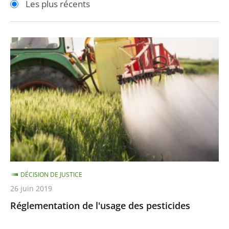
Les plus récents
pour
pour
arriver
arriver
après
avant
Réglementation
de
l'usage
des
pesticides
DÉCISION DE JUSTICE
26 juin 2019
Réglementation de l'usage des pesticides