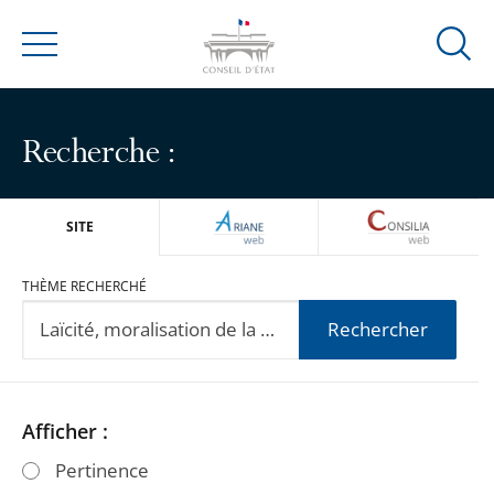
Ouvrir
Menu
la
modal
de
Recherche :
reche
ARIANEWEB
CONSILIA
SITE
THÈME RECHERCHÉ
Rechercher
Passer
Passer
Afficher :
les
les
Pertinence
filtres
filtres