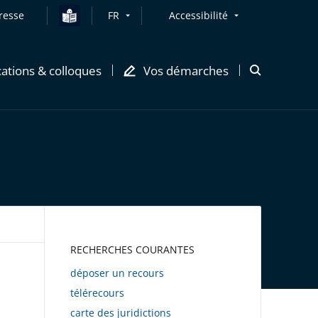
resse
FR
Accessibilité
cations & colloques
Vos démarches
Ouvrir
la
modale
de
recherche
AWEB
RECHERCHES COURANTES
déposer un recours
télérecours
carte des juridictions