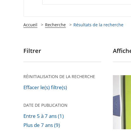
Accueil
Recherche
Résultats de la recherche
Filtrer
Affiche
Passer
les
filtres
pour
RÉINITIALISATION DE LA RECHERCHE
Installa
arriver
de
Effacer le(s) filtre(s)
après
compte
«
DATE DE PUBLICATION
Linky
Entre 5 à 7 ans (1)
»
Plus de 7 ans (9)