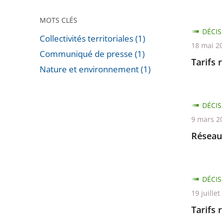
MOTS CLÉS
DÉCIS
Collectivités territoriales (1)
18 mai 2
Communiqué de presse (1)
Tarifs 
Nature et environnement (1)
Passer
les
DÉCIS
filtres
9 mars 2
pour
Réseaux
arriver
avant
DÉCIS
19 juille
Tarifs 