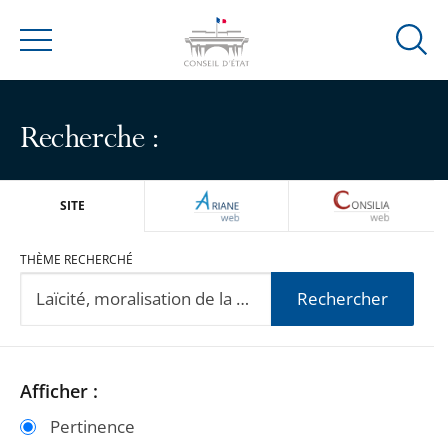
Ouvrir
Menu
la
modal
de
Recherche :
reche
ARIANEWEB
CONSILIA
SITE
THÈME RECHERCHÉ
Rechercher
Passer
Passer
Afficher :
les
les
Pertinence
filtres
filtres