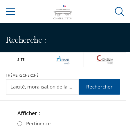
Ouvrir
Menu
la
modal
de
Recherche :
reche
ARIANEWEB
CONSILIA
SITE
THÈME RECHERCHÉ
Rechercher
Afficher :
Passer
Passer
les
les
Pertinence
filtres
filtres