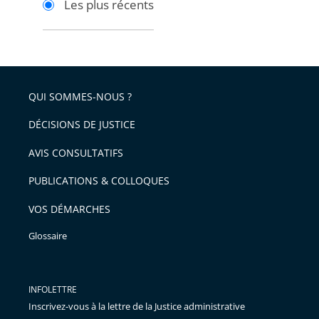
Les plus récents
pour
pour
arriver
arriver
après
avant
QUI SOMMES-NOUS ?
DÉCISIONS DE JUSTICE
AVIS CONSULTATIFS
PUBLICATIONS & COLLOQUES
VOS DÉMARCHES
Glossaire
INFOLETTRE
Inscrivez-vous à la lettre de la Justice administrative