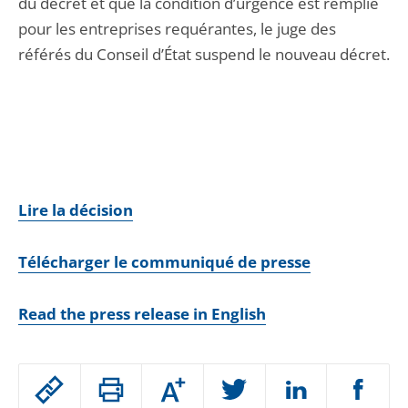
du décret et que la condition d’urgence est remplie
pour les entreprises requérantes, le juge des
référés du Conseil d’État suspend le nouveau décret.
Lire la décision
Télécharger le communiqué de presse
Read the press release in English
Passer
Augmenter
le
ou