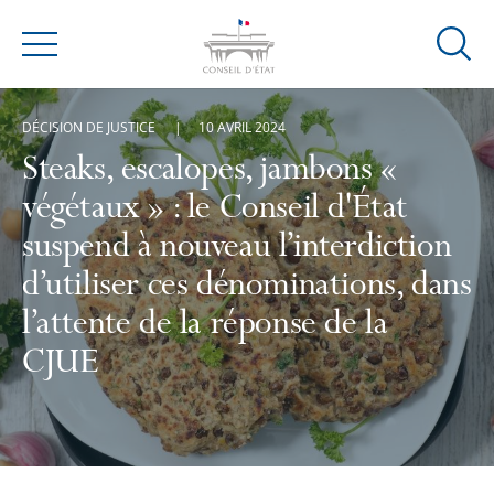
Ouvrir
Menu
la
modal
DÉCISION DE JUSTICE
10 AVRIL 2024
de
reche
Steaks, escalopes, jambons «
végétaux » : le Conseil d'État
suspend à nouveau l’interdiction
d’utiliser ces dénominations, dans
l’attente de la réponse de la
CJUE