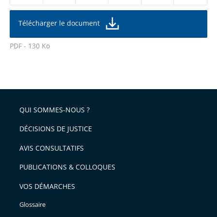
réduire
partage
la
taille
de
Télécharger le document
de
la
l'article
police
PDF - 130 Ko
pour
Passer
arriver
le
après
partage
de
QUI SOMMES-NOUS ?
l'article
pour
DÉCISIONS DE JUSTICE
arriver
AVIS CONSULTATIFS
avant
PUBLICATIONS & COLLOQUES
VOS DÉMARCHES
Glossaire