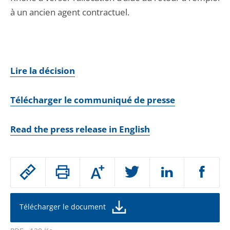
à un ancien agent contractuel.
Lire la décision
Télécharger le communiqué de presse
Read the press release in English
Passer
Augmenter
le
ou
réduire
partage
la
taille
de
Télécharger le document
de
la
l'article
police