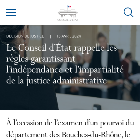
Ouvrir
Menu
la
modal
DÉCISION DE JUSTICE
15 AVRIL 2024
de
reche
Le Conseil d’État rappelle les
règles garantissant
l’indépendance et l’impartialité
de la justice administrative
À l’occasion de l’examen d’un pourvoi du
département des Bouches-du-Rhône, le