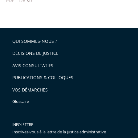
PDF - 128 Ko
pour
Passer
arriver
le
après
partage
de
QUI SOMMES-NOUS ?
l'article
pour
DÉCISIONS DE JUSTICE
arriver
AVIS CONSULTATIFS
avant
PUBLICATIONS & COLLOQUES
VOS DÉMARCHES
Glossaire
INFOLETTRE
Inscrivez-vous à la lettre de la Justice administrative