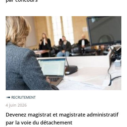
Devenez
magistrat
et
magistrate
administratif
par
la
voie
du
détachement
RECRUTEMENT
4 juin 2026
Devenez magistrat et magistrate administratif
par la voie du détachement