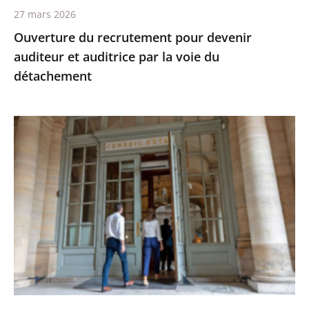
27 mars 2026
du
Ouverture du recrutement pour devenir
détachement
auditeur et auditrice par la voie du
détachement
Le
Conseil
d’État
recrute
des
maîtres
et
maîtresses
des
requêtes