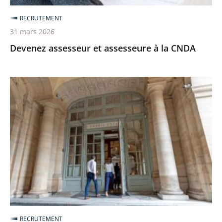
RECRUTEMENT
31 mars 2026
Devenez assesseur et assesseure à la CNDA
Ouverture
du
recrutement
pour
devenir
auditeur
et
auditrice
par
la
RECRUTEMENT
voie