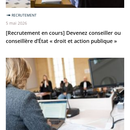
droit
et
RECRUTEMENT
action
5 mai 2026
publique
[Recrutement en cours] Devenez conseiller ou
»
conseillère d’État « droit et action publique »
Devenez
assesseur
et
assesseure
à
la
CNDA