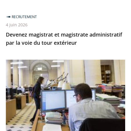
RECRUTEMENT
4 juin 2026
Devenez magistrat et magistrate administratif
par la voie du tour extérieur
[Recrutement
en
cours]
Devenez
conseiller
ou
conseillère
d’État
«