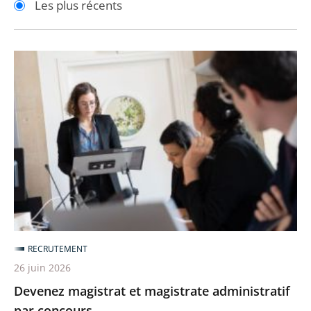
Les plus récents
pour
pour
arriver
arriver
après
avant
Devenez
magistrat
et
magistrate
administratif
par
concours
RECRUTEMENT
26 juin 2026
Devenez magistrat et magistrate administratif
par concours