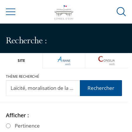
Ouvrir
Menu
la
modal
de
Recherche :
reche
ARIANEWEB
CONSILIA
SITE
THÈME RECHERCHÉ
Rechercher
Passer
Passer
Afficher :
les
les
Pertinence
filtres
filtres