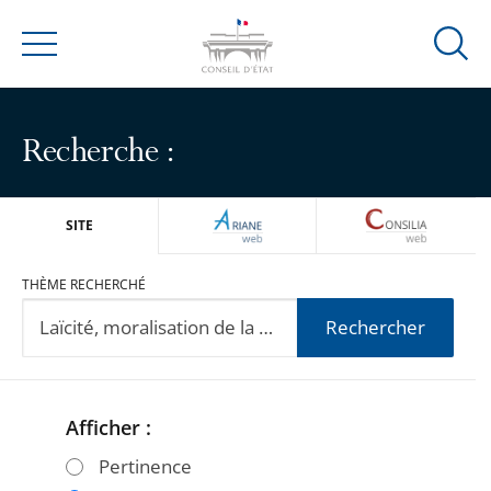
Ouvrir
Menu
la
modal
de
Recherche :
reche
ARIANEWEB
CONSILIA
SITE
THÈME RECHERCHÉ
Rechercher
Afficher :
Passer
Passer
les
les
Pertinence
filtres
filtres