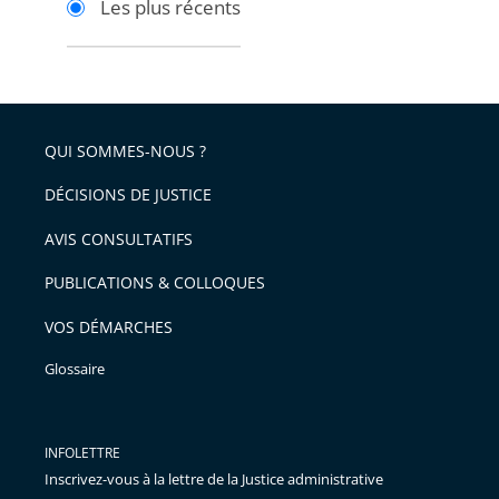
Les plus récents
pour
pour
arriver
arriver
après
avant
QUI SOMMES-NOUS ?
DÉCISIONS DE JUSTICE
AVIS CONSULTATIFS
PUBLICATIONS & COLLOQUES
VOS DÉMARCHES
Glossaire
INFOLETTRE
Inscrivez-vous à la lettre de la Justice administrative