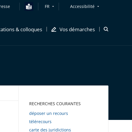
resse
FR
Accessibilité
cations & colloques
Vos démarches
Ouvrir
la
modale
de
recherche
AWEB
RECHERCHES COURANTES
déposer un recours
télérecours
carte des juridictions