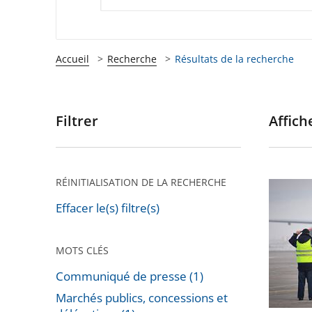
Accueil
Recherche
Résultats de la recherche
Filtrer
Affiche
Passer
les
filtres
pour
RÉINITIALISATION DE LA RECHERCHE
Privatis
arriver
de
Effacer le(s) filtre(s)
après
l'aéropo
de
MOTS CLÉS
Toulous
Communiqué de presse (1)
Blagnac
Marchés publics, concessions et