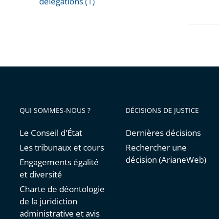
délégations (1)
Passer
les
filtres
pour
arriver
avant
QUI SOMMES-NOUS ?
DÉCISIONS DE JUSTICE
Le Conseil d'État
Dernières décisions
Les tribunaux et cours
Rechercher une
décision (ArianeWeb)
Engagements égalité
et diversité
Charte de déontologie
de la juridiction
administrative et avis