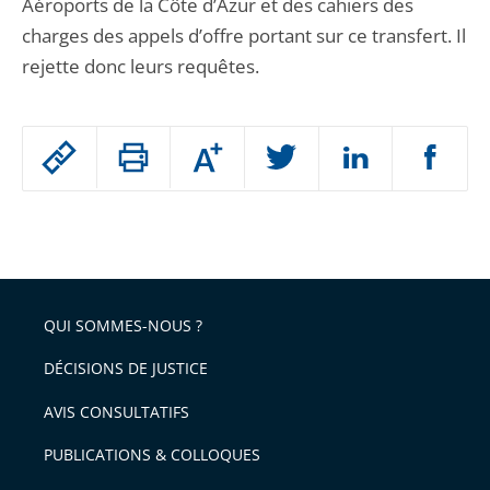
Aéroports de la Côte d’Azur et des cahiers des
charges des appels d’offre portant sur ce transfert. Il
rejette donc leurs requêtes.
Passer
Augmenter
le
ou
réduire
partage
Passer
la
taille
de
le
de
la
l'article
partage
police
pour
de
arriver
QUI SOMMES-NOUS ?
l'article
après
pour
DÉCISIONS DE JUSTICE
arriver
AVIS CONSULTATIFS
avant
PUBLICATIONS & COLLOQUES