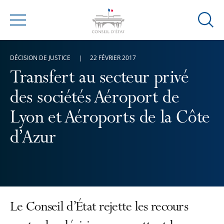
Ouvrir
Menu
la
modal
DÉCISION DE JUSTICE
22 FÉVRIER 2017
de
reche
Transfert au secteur privé
des sociétés Aéroport de
Lyon et Aéroports de la Côte
d’Azur
Le Conseil d’État rejette les recours