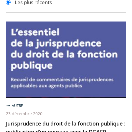
Les plus récents
pour
pour
arriver
arriver
après
avant
Jurisprudence
du
droit
de
la
fonction
publique
:
publication
d’un
AUTRE
ouvrage
23 décembre 2020
avec
Jurisprudence du droit de la fonction publique :
la
publication d’un ouvrage avec la DGAFP