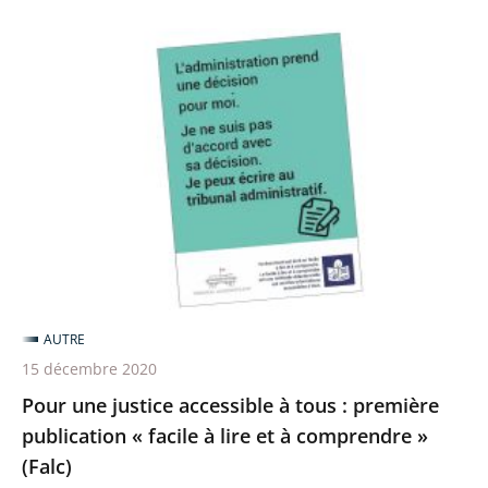
Pour
une
justice
accessible
à
tous
:
première
publication
«
AUTRE
facile
15 décembre 2020
à
Pour une justice accessible à tous : première
lire
publication « facile à lire et à comprendre »
et
(Falc)
à