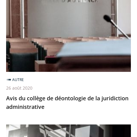
du
collège
de
déontologie
de
la
juridiction
administrative
AUTRE
26 août 2020
Avis du collège de déontologie de la juridiction
administrative
Parution
de