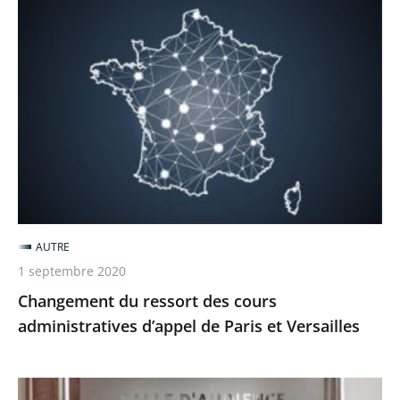
Changement
du
ressort
des
cours
administratives
d’appel
de
Paris
et
AUTRE
Versailles
1 septembre 2020
Changement du ressort des cours
administratives d’appel de Paris et Versailles
Avis