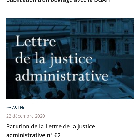
DGAFP
Parution
de
la
Lettre
de
la
justice
administrative
n°
62
AUTRE
22 décembre 2020
Parution de la Lettre de la justice
administrative n° 62