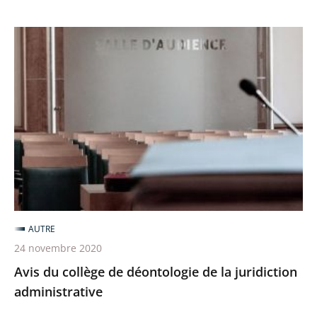
comprendre
»
Avis
(Falc)
du
collège
de
déontologie
de
la
juridiction
administrative
AUTRE
24 novembre 2020
Avis du collège de déontologie de la juridiction
administrative