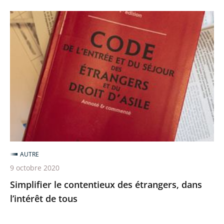
Simplifier
le
contentieux
des
étrangers,
dans
l’intérêt
de
tous
AUTRE
9 octobre 2020
Simplifier le contentieux des étrangers, dans
l’intérêt de tous