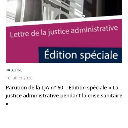
la
LJA
n°
60
–
Édition
spéciale
«
AUTRE
La
16 juillet 2020
justice
Parution de la LJA n° 60 – Édition spéciale « La
administrative
justice administrative pendant la crise sanitaire
pendant
»
la
crise
sanitaire
»