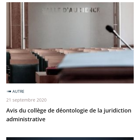
Avis
du
collège
de
déontologie
de
la
juridiction
administrative
AUTRE
21 septembre 2020
Avis du collège de déontologie de la juridiction
administrative