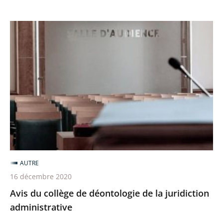
Avis
du
collège
de
déontologie
de
la
juridiction
administrative
AUTRE
16 décembre 2020
Avis du collège de déontologie de la juridiction
administrative