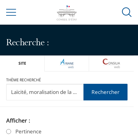
Ouvrir
Menu
la
modal
de
Recherche :
reche
ARIANEWEB
CONSILIA
SITE
THÈME RECHERCHÉ
Rechercher
Passer
Passer
Afficher :
les
les
Pertinence
filtres
filtres